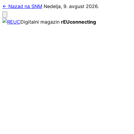
Pređi
← Nazad na SNM
Nedelja, 9. avgust 2026.
na
Otvori
meni
sadržaj
Digitalni magazin
rEUconnecting