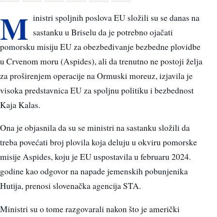
M
inistri spoljnih poslova EU složili su se danas na
sastanku u Briselu da je potrebno ojačati
pomorsku misiju EU za obezbeđivanje bezbedne plovidbe
u Crvenom moru (Aspides), ali da trenutno ne postoji želja
za proširenjem operacije na Ormuski moreuz, izjavila je
visoka predstavnica EU za spoljnu politiku i bezbednost
Kaja Kalas.
Ona je objasnila da su se ministri na sastanku složili da
treba povećati broj plovila koja deluju u okviru pomorske
misije Aspides, koju je EU uspostavila u februaru 2024.
godine kao odgovor na napade jemenskih pobunjenika
Hutija, prenosi slovenačka agencija STA.
Ministri su o tome razgovarali nakon što je američki