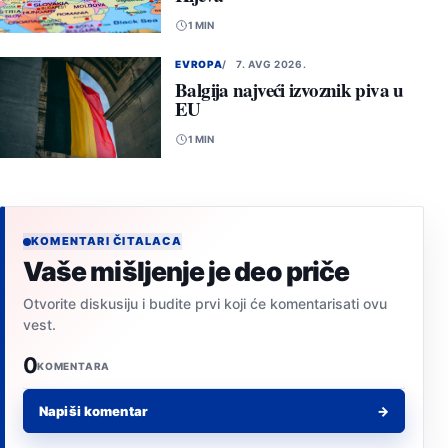
1 MIN
EVROPA
7. AVG 2026.
Balgija najveći izvoznik piva u
EU
1 MIN
KOMENTARI ČITALACA
Vaše mišljenje je deo priče
Otvorite diskusiju i budite prvi koji će komentarisati ovu
vest.
0
KOMENTARA
Napiši komentar
→