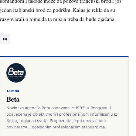
komandom i takođe može da pozove francuski brod i još
jedan italijanski brod za podršku. Kalas je rekla da su
razgovarali o tome da ta misija treba da bude ojačana.
EU
AUTOR
Beta
Novinska agencija Beta osnovana je 1992. u Beogradu i
posvećena je objektivnom i profesionalnom informisanju iz
Srbije, regiona i sveta. Prepoznata je po nezavisnom
novinarstvu i doslednim profesionalnim standardima.