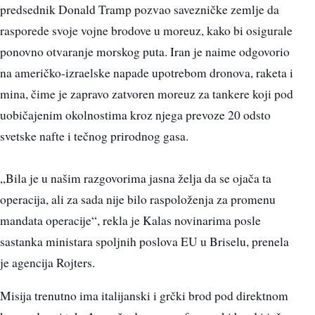
predsednik Donald Tramp pozvao savezničke zemlje da
rasporede svoje vojne brodove u moreuz, kako bi osigurale
ponovno otvaranje morskog puta. Iran je naime odgovorio
na američko-izraelske napade upotrebom dronova, raketa i
mina, čime je zapravo zatvoren moreuz za tankere koji pod
uobičajenim okolnostima kroz njega prevoze 20 odsto
svetske nafte i tečnog prirodnog gasa.
„Bila je u našim razgovorima jasna želja da se ojača ta
operacija, ali za sada nije bilo raspoloženja za promenu
mandata operacije“, rekla je Kalas novinarima posle
sastanka ministara spoljnih poslova EU u Briselu, prenela
je agencija Rojters.
Misija trenutno ima italijanski i grčki brod pod direktnom