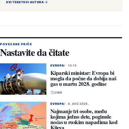
SVI TEKSTOVI AUTORA
POVEZANE PRIČE
Nastavite da čitate
EVROPA
10:15
Kiparski ministar: Evropa bi
mogla da počne da dobija naš
gas u martu 2028. godine
2 MIN
EVROPA
8. AVG 2026.
Najmanje tri osobe, među
kojima jedno dete, poginule
noćas u ruskim napadima kod
Kijeva