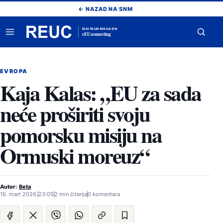
Pređi
← NAZAD NA SNM
na
sadržaj
DIGITALNI MAGAZIN
rEUconnecting
Otvori
Otvor
meni
pretr
EVROPA
Kaja Kalas: „EU za sada
neće proširiti svoju
pomorsku misiju na
Ormuski moreuz“
Autor:
Beta
16. mart 2026.
23:05
2 min čitanja
0 komentara