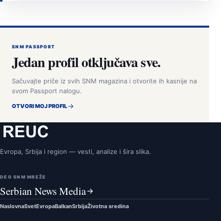
SNM PASSPORT
Jedan profil otključava sve.
Sačuvajte priče iz svih SNM magazina i otvorite ih kasnije na
svom Passport nalogu.
OTVORI MOJ PROFIL
Evropa, Srbija i region — vesti, analize i šira slika.
DEO SNM MREŽE
Serbian News Media
Naslovna
Svet
Evropa
Balkan
Srbija
Životna sredina