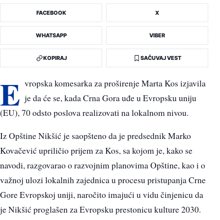
FACEBOOK
X
WHATSAPP
VIBER
KOPIRAJ
SAČUVAJ VEST
E
vropska komesarka za proširenje Marta Kos izjavila
je da će se, kada Crna Gora uđe u Evropsku uniju
(EU), 70 odsto poslova realizovati na lokalnom nivou.
Iz Opštine Nikšić je saopšteno da je predsednik Marko
Kovačević upriličio prijem za Kos, sa kojom je, kako se
navodi, razgovarao o razvojnim planovima Opštine, kao i o
važnoj ulozi lokalnih zajednica u procesu pristupanja Crne
Gore Evropskoj uniji, naročito imajući u vidu činjenicu da
je Nikšić proglašen za Evropsku prestonicu kulture 2030.