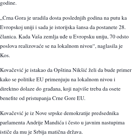
godine.
„Crna Gora je uradila dosta poslednjih godina na putu ka
Evropskoj uniji i sada je istorijska šansa da postanete 28.
članica. Kada Vaša zemlja uđe u Evropsku uniju, 70 odsto
poslova realizovaće se na lokalnom nivou“, naglasila je
Kos.
Kovačević je istakao da Opština Nikšić želi da bude primer
kako se politike EU primenjuju na lokalnom nivou i
direktno dolaze do građana, koji najviše treba da osete
benefite od pristupanja Crne Gore EU.
Kovačević je iz Nove srpske demokratije predsednika
parlamenta Andrije Mandića i često u javnim nastupima
ističe da mu je Srbija matična država.