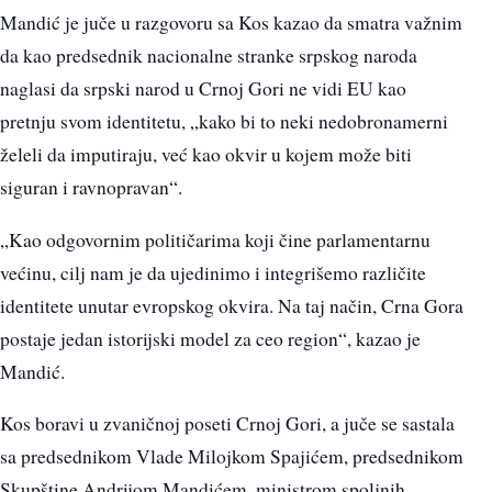
Mandić je juče u razgovoru sa Kos kazao da smatra važnim
da kao predsednik nacionalne stranke srpskog naroda
naglasi da srpski narod u Crnoj Gori ne vidi EU kao
pretnju svom identitetu, „kako bi to neki nedobronamerni
želeli da imputiraju, već kao okvir u kojem može biti
siguran i ravnopravan“.
„Kao odgovornim političarima koji čine parlamentarnu
većinu, cilj nam je da ujedinimo i integrišemo različite
identitete unutar evropskog okvira. Na taj način, Crna Gora
postaje jedan istorijski model za ceo region“, kazao je
Mandić.
Kos boravi u zvaničnoj poseti Crnoj Gori, a juče se sastala
sa predsednikom Vlade Milojkom Spajićem, predsednikom
Skupštine Andrijom Mandićem, ministrom spoljnih