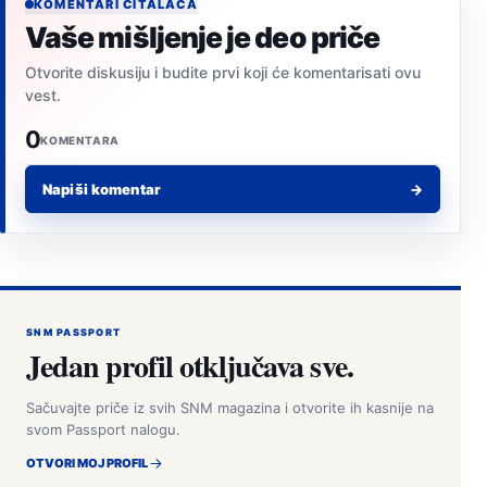
KOMENTARI ČITALACA
Vaše mišljenje je deo priče
Otvorite diskusiju i budite prvi koji će komentarisati ovu
vest.
0
KOMENTARA
Napiši komentar
→
SNM PASSPORT
Jedan profil otključava sve.
Sačuvajte priče iz svih SNM magazina i otvorite ih kasnije na
svom Passport nalogu.
OTVORI MOJ PROFIL