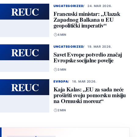
REUC
UNCATEGORIZED
24. MAR 2026.
Francuski ministar: „Ulazak
Zapadnog Balkana u EU
geopolitički imperativ“
4 MIN
REUC
UNCATEGORIZED
19. MAR 2026.
Savet Evrope potvrdio značaj
Evropske socijalne povelje
3 MIN
REUC
EVROPA
16. MAR 2026.
Kaja Kalas: „EU za sada neće
proširiti svoju pomorsku misiju
na Ormuski moreuz“
2 MIN