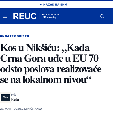
Pređi
← NAZAD NA SNM
na
sadržaj
DIGITALNI MAGAZIN
rEUconnecting
Otvori
Otvor
meni
pretr
UNCATEGORIZED
Kos u Nikšiću: „Kada
Crna Gora uđe u EU 70
odsto poslova realizovaće
se na lokalnom nivou“
PIŠE
Beta
27. MART 2026.
2 MIN ČITANJA