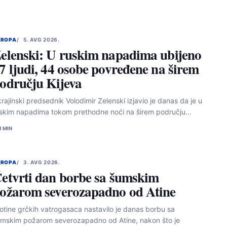
VROPA
5. AVG 2026.
elenski: U ruskim napadima ubijeno
7 ljudi, 44 osobe povređene na širem
odručju Kijeva
rajinski predsednik Volodimir Zelenski izjavio je danas da je u
skim napadima tokom prethodne noći na širem području…
1 MIN
VROPA
3. AVG 2026.
etvrti dan borbe sa šumskim
ožarom severozapadno od Atine
otine grčkih vatrogasaca nastavilo je danas borbu sa
mskim požarom severozapadno od Atine, nakon što je