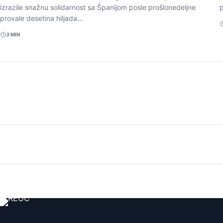
izrazile snažnu solidarnost sa Španijom posle prošlonedeljne
p
provale desetina hiljada…
2 MIN
Paginacija
članaka