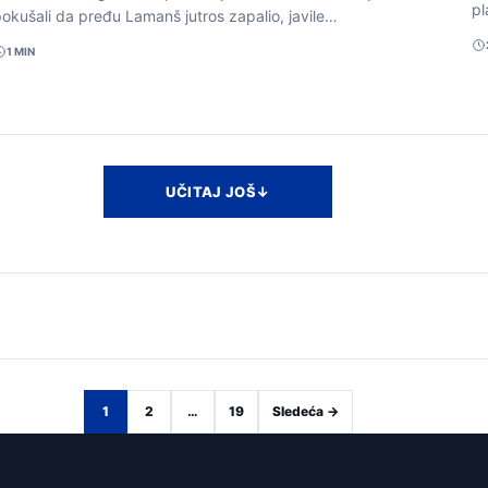
p
okušali da pređu Lamanš jutros zapalio, javile…
1 MIN
UČITAJ JOŠ
↓
1
2
…
19
Sledeća →