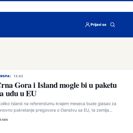
Prijavi se
Otvori
pretragu
VROPA
13:42
rna Gora i Island mogle bi u paketu
a uđu u EU
oliko Island na referendumu krajem meseca bude glasao za
novno pokretanje pregovora o članstvu sa EU, ta zemlja…
4 MIN