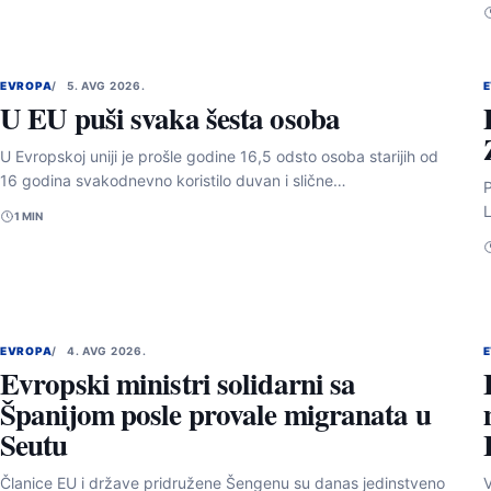
EVROPA
5. AVG 2026.
U EU puši svaka šesta osoba
U Evropskoj uniji je prošle godine 16,5 odsto osoba starijih od
16 godina svakodnevno koristilo duvan i slične…
P
L
1 MIN
EVROPA
4. AVG 2026.
Evropski ministri solidarni sa
Španijom posle provale migranata u
Seutu
Članice EU i države pridružene Šengenu su danas jedinstveno
V