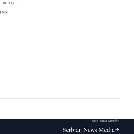
lamen sa…
2 MIN
DEO SNM MREŽE
Serbian News Media