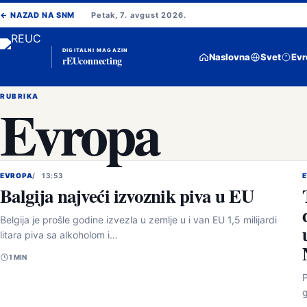
Pređi
← NAZAD NA SNM
Petak, 7. avgust 2026.
na
sadržaj
DIGITALNI MAGAZIN
Naslovna
Svet
Evr
rEUconnecting
RUBRIKA
Evropa
EVROPA
13:53
Balgija najveći izvoznik piva u EU
Belgija je prošle godine izvezla u zemlje u i van EU 1,5 milijardi
litara piva sa alkoholom i…
1 MIN
P
g