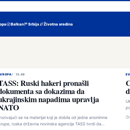
opa
Balkan
Srbija
Životna sredina
EVROPA
13:49
E
TASS: Ruski hakeri pronašli
C
dokumenta sa dokazima da
d
ukrajinskim napadima upravlja
Uk
NATO
po
ozivajući se na materijal koji je dobila od jedne anonimne
rupe, ruska državna novinska agencija TASS tvrdi da…