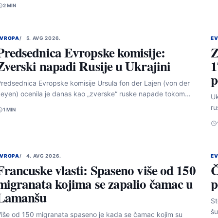
2 MIN
EVROPA
5. AVG 2026.
E
Predsednica Evropske komisije:
Z
Zverski napadi Rusije u Ukrajini
1
p
redsednica Evropske komisije Ursula fon der Lajen (von der
eyen) ocenila je danas kao „zverske“ ruske napade tokom…
Uk
ru
1 MIN
EVROPA
4. AVG 2026.
E
Francuske vlasti: Spaseno više od 150
Č
migranata kojima se zapalio čamac u
p
Lamanšu
St
šu
iše od 150 migranata spaseno je kada se čamac kojim su