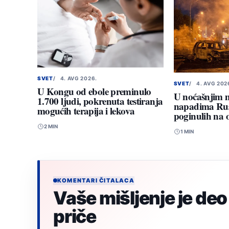
SVET
4. AVG 2026.
SVET
4. AVG 202
U Kongu od ebole preminulo
U noćašnjim
1.700 ljudi, pokrenuta testiranja
napadima Rusi
mogućih terapija i lekova
poginulih na 
2 MIN
1 MIN
KOMENTARI ČITALACA
Vaše mišljenje je deo
priče