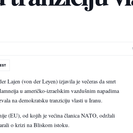
EST
er Lajen (von der Leyen) izjavila je večeras da smrt
 Hamneija u američko-izraelskim vazdušnim napadima
vala na demokratsku tranziciju vlasti u Iranu.
ije (EU), od kojih je većina članica NATO, održali
rali o krizi na Bliskom istoku.