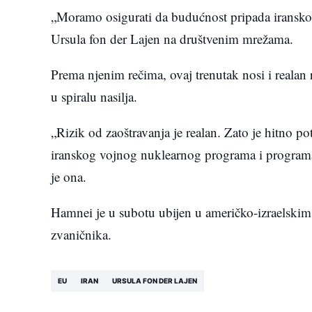
„Moramo osigurati da budućnost pripada iranskom
Ursula fon der Lajen na društvenim mrežama.
Prema njenim rečima, ovaj trenutak nosi i realan 
u spiralu nasilja.
„Rizik od zaoštravanja je realan. Zato je hitno po
iranskog vojnog nuklearnog programa i programa ba
je ona.
Hamnei je u subotu ubijen u američko-izraelskim
zvaničnika.
EU
IRAN
URSULA FON DER LAJEN