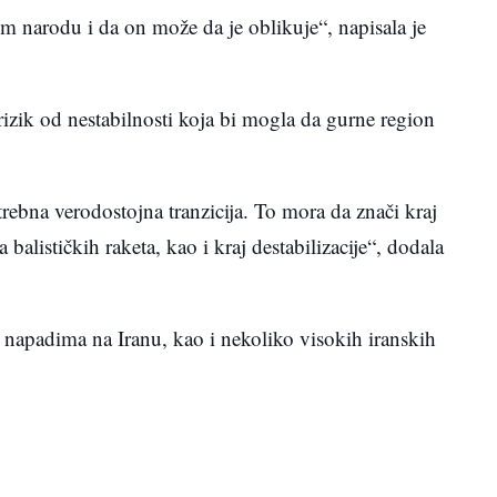
 narodu i da on može da je oblikuje“, napisala je
rizik od nestabilnosti koja bi mogla da gurne region
trebna verodostojna tranzicija. To mora da znači kraj
lističkih raketa, kao i kraj destabilizacije“, dodala
 napadima na Iranu, kao i nekoliko visokih iranskih