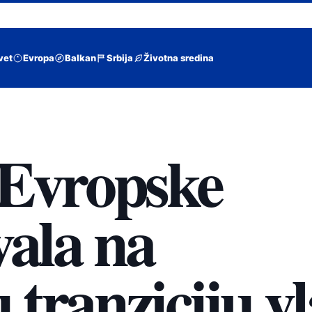
vet
Evropa
Balkan
Srbija
Životna sredina
 Evropske
vala na
tranziciju vl