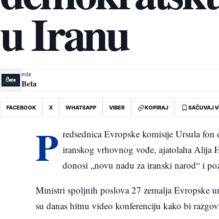
u Iranu
PIŠE
Beta
FACEBOOK
X
WHATSAPP
VIBER
KOPIRAJ
SAČUVAJ V
P
redsednica Evropske komisije Ursula fon d
iranskog vrhovnog vođe, ajatolaha Alija
donosi „novu nadu za iranski narod“ i poz
Ministri spoljnih poslova 27 zemalja Evropske un
su danas hitnu video konferenciju kako bi razgova