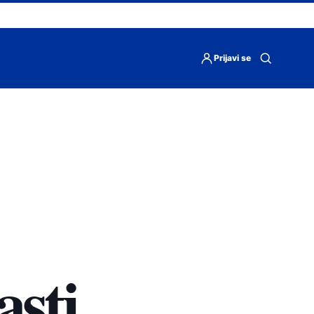
Prijavi se
Otvori
pretragu
asti