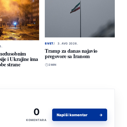
SVET
3. AVG 2026.
6.
Tramp za danas najavio
 međusobnim
pregovore sa Iranom
je i Ukrajine ima
obe strane
2 MIN
0
Napiši komentar
→
KOMENTARA