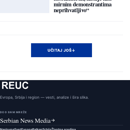
mirnim demonstrantima
neprihvatljivo“
UČITAJ JOŠ
↓
Evropa, Srbija i region — vesti, analize i šira slika.
DEO SNM MREŽE
Serbian News Media
Naslovna
Svet
Evropa
Balkan
Srbija
Životna sredina