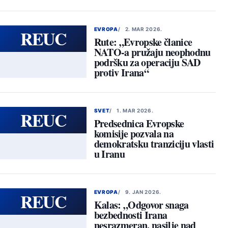
REUC
EVROPA
2. MAR 2026.
Rute: „Evropske članice
NATO-a pružaju neophodnu
podršku za operaciju SAD
protiv Irana“
REUC
SVET
1. MAR 2026.
Predsednica Evropske
komisije pozvala na
demokratsku tranziciju vlasti
u Iranu
REUC
EVROPA
9. JAN 2026.
Kalas: „Odgovor snaga
bezbednosti Irana
nesrazmeran, nasilje nad