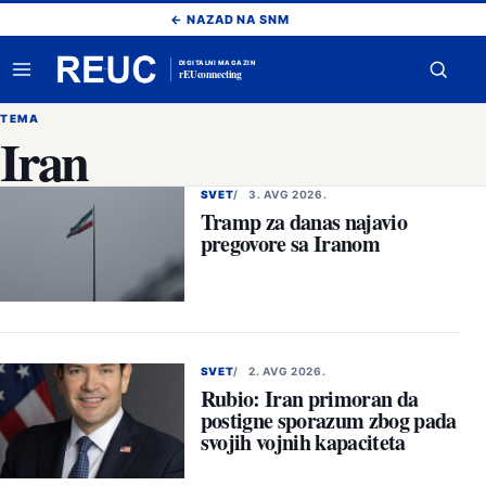
Pređi
← NAZAD NA SNM
na
sadržaj
DIGITALNI MAGAZIN
rEUconnecting
Otvori
Otvor
meni
pretr
TEMA
Iran
SVET
3. AVG 2026.
Tramp za danas najavio
pregovore sa Iranom
SVET
2. AVG 2026.
Rubio: Iran primoran da
postigne sporazum zbog pada
svojih vojnih kapaciteta