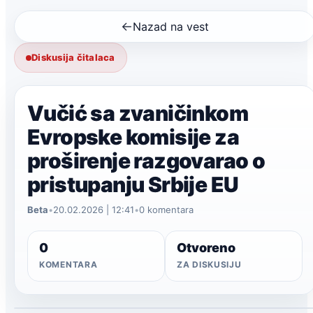
←
Nazad na vest
Diskusija čitalaca
Vučić sa zvaničinkom
Evropske komisije za
proširenje razgovarao o
pristupanju Srbije EU
Beta
•
20.02.2026 | 12:41
•
0 komentara
0
Otvoreno
KOMENTARA
ZA DISKUSIJU