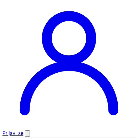
Prijavi se
Otvori
pretragu