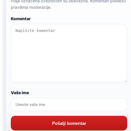
Polja označena zvezdicom su obavezna. Komentari podležu
pravilima moderacije.
Komentar
Vaše ime