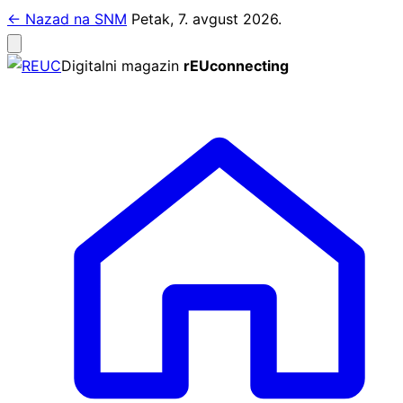
Pređi
← Nazad na SNM
Petak, 7. avgust 2026.
na
Otvori
meni
sadržaj
Digitalni magazin
rEUconnecting