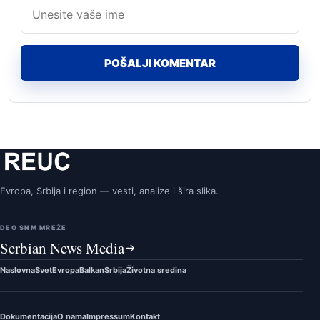
Evropa, Srbija i region — vesti, analize i šira slika.
DEO SNM MREŽE
Serbian News Media
Naslovna
Svet
Evropa
Balkan
Srbija
Životna sredina
Dokumentacija
O nama
Impressum
Kontakt