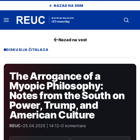
Pređi
← NAZAD NA SNM
na
sadržaj
DIGITALNI MAGAZIN
rEUconnecting
Otvori
Otvor
meni
pretr
←
Nazad na vest
DISKUSIJA ČITALACA
The Arrogance of a
Myopic Philosophy:
Notes from the South on
Power, Trump, and
American Culture
REUC
•
25.04.2025 | 14:12
•
0 komentara