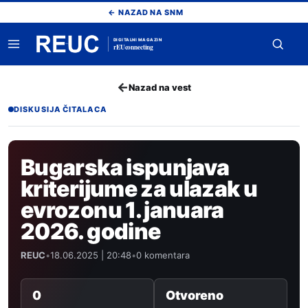
Pređi
← NAZAD NA SNM
na
sadržaj
DIGITALNI MAGAZIN
rEUconnecting
Otvori
Otvor
meni
pretr
←
Nazad na vest
DISKUSIJA ČITALACA
Bugarska ispunjava
kriterijume za ulazak u
evrozonu 1. januara
2026. godine
REUC
•
18.06.2025 | 20:48
•
0 komentara
0
Otvoreno