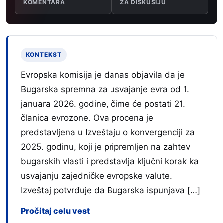
KOMENTARA
ZA DISKUSIJU
KONTEKST
Evropska komisija je danas objavila da je
Bugarska spremna za usvajanje evra od 1.
januara 2026. godine, čime će postati 21.
članica evrozone. Ova procena je
predstavljena u Izveštaju o konvergenciji za
2025. godinu, koji je pripremljen na zahtev
bugarskih vlasti i predstavlja ključni korak ka
usvajanju zajedničke evropske valute.
Izveštaj potvrđuje da Bugarska ispunjava […]
Pročitaj celu vest