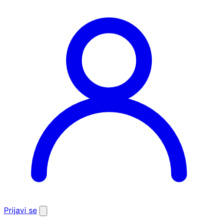
Prijavi se
Otvori
pretragu