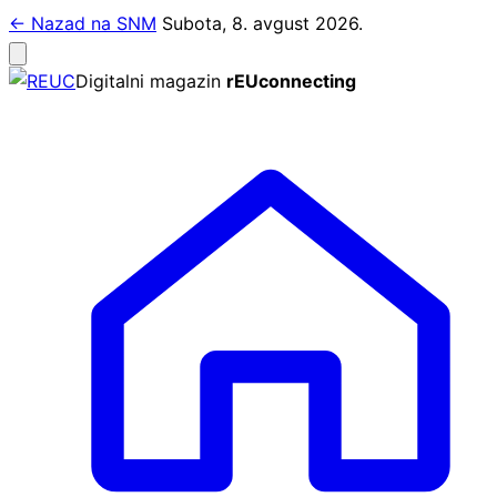
Pređi
← Nazad na SNM
Subota, 8. avgust 2026.
na
Otvori
meni
sadržaj
Digitalni magazin
rEUconnecting