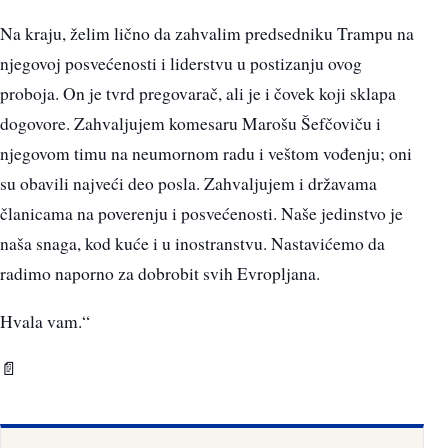
Na kraju, želim lično da zahvalim predsedniku Trampu na
njegovoj posvećenosti i liderstvu u postizanju ovog
proboja. On je tvrd pregovarač, ali je i čovek koji sklapa
dogovore. Zahvaljujem komesaru Marošu Šefčoviču i
njegovom timu na neumornom radu i veštom vođenju; oni
su obavili najveći deo posla. Zahvaljujem i državama
članicama na poverenju i posvećenosti. Naše jedinstvo je
naša snaga, kod kuće i u inostranstvu. Nastavićemo da
radimo naporno za dobrobit svih Evropljana.
Hvala vam.“
📄