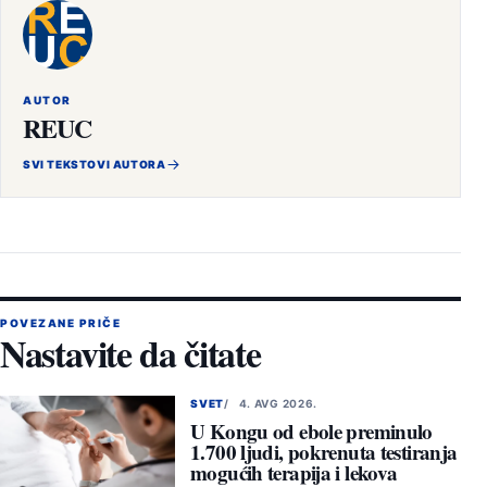
AUTOR
REUC
SVI TEKSTOVI AUTORA
POVEZANE PRIČE
Nastavite da čitate
SVET
4. AVG 2026.
U Kongu od ebole preminulo
1.700 ljudi, pokrenuta testiranja
mogućih terapija i lekova