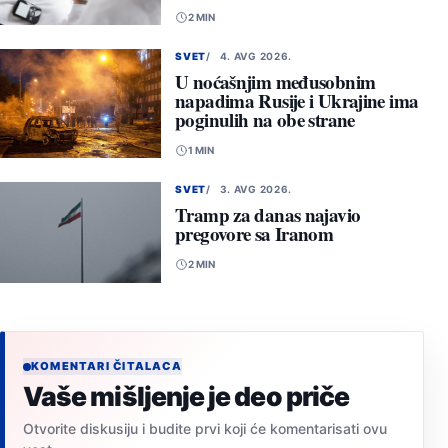
2 MIN
SVET
4. AVG 2026.
U noćašnjim međusobnim
napadima Rusije i Ukrajine ima
poginulih na obe strane
1 MIN
SVET
3. AVG 2026.
Tramp za danas najavio
pregovore sa Iranom
2 MIN
KOMENTARI ČITALACA
Vaše mišljenje je deo priče
Otvorite diskusiju i budite prvi koji će komentarisati ovu