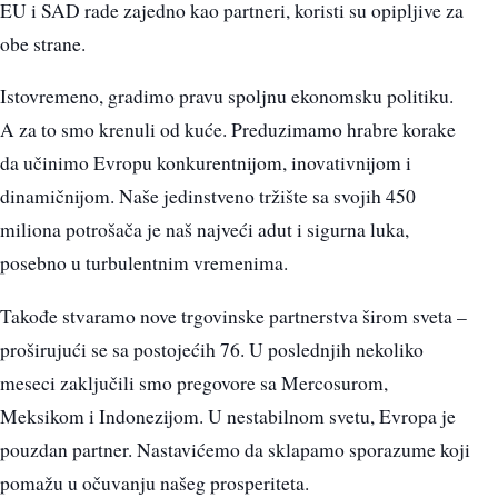
EU i SAD rade zajedno kao partneri, koristi su opipljive za
obe strane.
Istovremeno, gradimo pravu spoljnu ekonomsku politiku.
A za to smo krenuli od kuće. Preduzimamo hrabre korake
da učinimo Evropu konkurentnijom, inovativnijom i
dinamičnijom. Naše jedinstveno tržište sa svojih 450
miliona potrošača je naš najveći adut i sigurna luka,
posebno u turbulentnim vremenima.
Takođe stvaramo nove trgovinske partnerstva širom sveta –
proširujući se sa postojećih 76. U poslednjih nekoliko
meseci zaključili smo pregovore sa Mercosurom,
Meksikom i Indonezijom. U nestabilnom svetu, Evropa je
pouzdan partner. Nastavićemo da sklapamo sporazume koji
pomažu u očuvanju našeg prosperiteta.