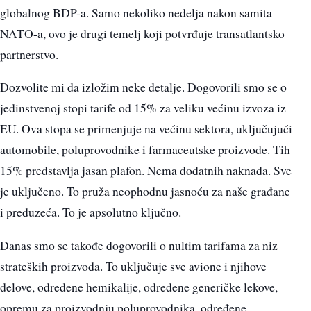
globalnog BDP-a. Samo nekoliko nedelja nakon samita
NATO-a, ovo je drugi temelj koji potvrđuje transatlantsko
partnerstvo.
Dozvolite mi da izložim neke detalje. Dogovorili smo se o
jedinstvenoj stopi tarife od 15% za veliku većinu izvoza iz
EU. Ova stopa se primenjuje na većinu sektora, uključujući
automobile, poluprovodnike i farmaceutske proizvode. Tih
15% predstavlja jasan plafon. Nema dodatnih naknada. Sve
je uključeno. To pruža neophodnu jasnoću za naše građane
i preduzeća. To je apsolutno ključno.
Danas smo se takođe dogovorili o nultim tarifama za niz
strateških proizvoda. To uključuje sve avione i njihove
delove, određene hemikalije, određene generičke lekove,
opremu za proizvodnju poluprovodnika, određene