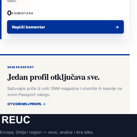
vest.
0
KOMENTARA
Napiši komentar
→
SNM PASSPORT
Jedan profil otključava sve.
Sačuvajte priče iz svih SNM magazina i otvorite ih kasnije na
svom Passport nalogu.
OTVORI MOJ PROFIL
Evropa, Srbija i region — vesti, analize i šira slika.