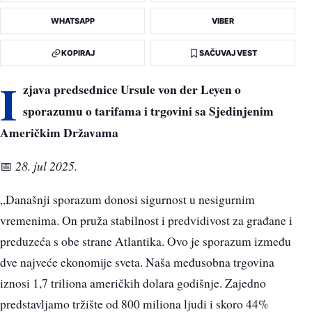
WHATSAPP
VIBER
KOPIRAJ
SAČUVAJ VEST
I
zjava predsednice Ursule von der Leyen o
sporazumu o tarifama i trgovini sa Sjedinjenim
Američkim Državama
28. jul 2025.
📅
„Današnji sporazum donosi sigurnost u nesigurnim
vremenima. On pruža stabilnost i predvidivost za građane i
preduzeća s obe strane Atlantika. Ovo je sporazum između
dve najveće ekonomije sveta. Naša međusobna trgovina
iznosi 1,7 triliona američkih dolara godišnje. Zajedno
predstavljamo tržište od 800 miliona ljudi i skoro 44%