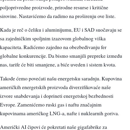
poljoprivredne proizvode, prirodne resurse i kritične
sirovine. Nastavićemo da radimo na proširenju ove liste.
Kada je reč o čeliku i aluminijumu, EU i SAD suočavaju se
sa zajedničkim spoljnim izazovom globalnog viška
kapaciteta. Radićemo zajedno na obezbeđivanju fer
globalne konkurencije. Da bismo smanjili prepreke između
nas, tarife će biti smanjene, a biće uveden i sistem kvota.
Takođe ćemo povećati našu energetsku saradnju. Kupovina
američkih energetskih proizvoda diverzifikovaće naše
izvore snabdevanja i doprineti energetskoj bezbednosti
Evrope. Zamenićemo ruski gas i naftu značajnim
kupovinama američkog LNG-a, nafte i nuklearnih goriva.
Američki AI čipovi će pokretati naše gigafabrike za