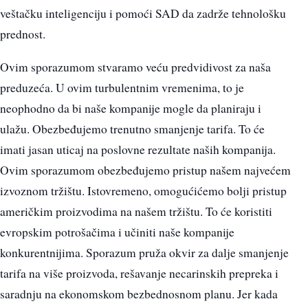
veštačku inteligenciju i pomoći SAD da zadrže tehnološku
prednost.
Ovim sporazumom stvaramo veću predvidivost za naša
preduzeća. U ovim turbulentnim vremenima, to je
neophodno da bi naše kompanije mogle da planiraju i
ulažu. Obezbeđujemo trenutno smanjenje tarifa. To će
imati jasan uticaj na poslovne rezultate naših kompanija.
Ovim sporazumom obezbeđujemo pristup našem najvećem
izvoznom tržištu. Istovremeno, omogućićemo bolji pristup
američkim proizvodima na našem tržištu. To će koristiti
evropskim potrošačima i učiniti naše kompanije
konkurentnijima. Sporazum pruža okvir za dalje smanjenje
tarifa na više proizvoda, rešavanje necarinskih prepreka i
saradnju na ekonomskom bezbednosnom planu. Jer kada