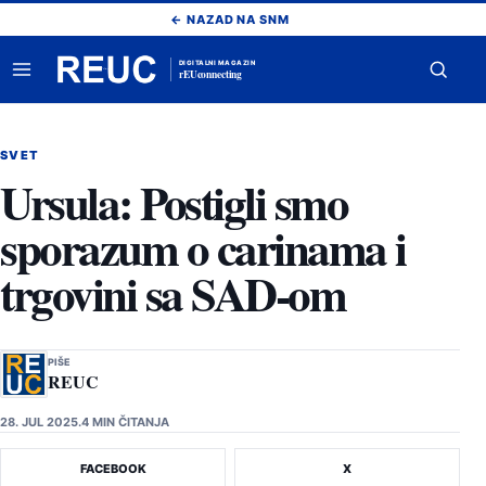
Pređi
← NAZAD NA SNM
na
sadržaj
DIGITALNI MAGAZIN
rEUconnecting
Otvori
Otvor
meni
pretr
SVET
Ursula: Postigli smo
sporazum o carinama i
trgovini sa SAD-om
PIŠE
REUC
28. JUL 2025.
4 MIN ČITANJA
FACEBOOK
X