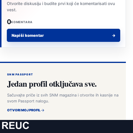
Otvorite diskusiju i budite prvi koji će komentarisati ovu
vest.
0
KOMENTARA
Napiši komentar
→
SNM PASSPORT
Jedan profil otključava sve.
Sačuvajte priče iz svih SNM magazina i otvorite ih kasnije na
svom Passport nalogu.
OTVORI MOJ PROFIL