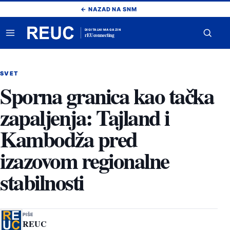
Pređi
← NAZAD NA SNM
na
sadržaj
DIGITALNI MAGAZIN
rEUconnecting
Otvori
Otvor
meni
pretr
SVET
Sporna granica kao tačka
zapaljenja: Tajland i
Kambodža pred
izazovom regionalne
stabilnosti
PIŠE
REUC