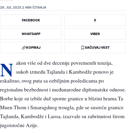
26. JUL 2025.
2 MIN ČITANJA
FACEBOOK
X
WHATSAPP
VIBER
KOPIRAJ
SAČUVAJ VEST
N
akon više od dve decenije povremenih tenzija,
sukob između Tajlanda i Kambodže ponovo je
eskalirao, ovog puta sa ozbiljnim posledicama po
regionalnu bezbednost i međunarodne diplomatske odnose.
Borbe koje su izbile duž sporne granice u blizini hrama Ta
Muen Thom i Smaragdnog trougla, gde se susreću granice
Tajlanda, Kambodže i Laosa, izazvale su zabrinutost širom
jugoistočne Azije.