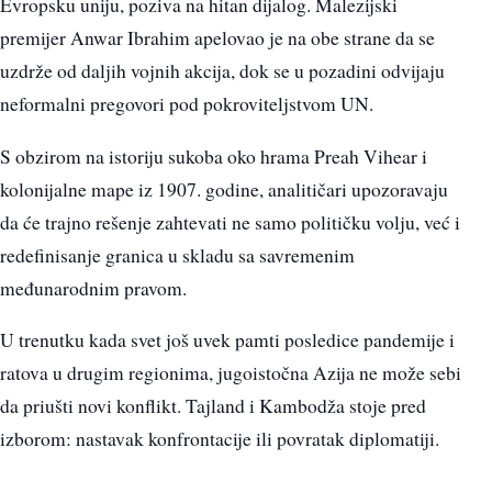
Evropsku uniju, poziva na hitan dijalog. Malezijski
premijer Anwar Ibrahim apelovao je na obe strane da se
uzdrže od daljih vojnih akcija, dok se u pozadini odvijaju
neformalni pregovori pod pokroviteljstvom UN.
S obzirom na istoriju sukoba oko hrama Preah Vihear i
kolonijalne mape iz 1907. godine, analitičari upozoravaju
da će trajno rešenje zahtevati ne samo političku volju, već i
redefinisanje granica u skladu sa savremenim
međunarodnim pravom.
U trenutku kada svet još uvek pamti posledice pandemije i
ratova u drugim regionima, jugoistočna Azija ne može sebi
da priušti novi konflikt. Tajland i Kambodža stoje pred
izborom: nastavak konfrontacije ili povratak diplomatiji.