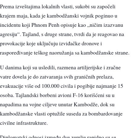
Prema izveštajima lokalnih vlasti, sukobi su započeli
krajem maja, kada je kambodžanski vojnik poginuo u
incidentu koji Phnom Penh opisuje kao „ničim izazvanu
agresiju“. Tajland, s druge strane, tvrdi da je reagovao na
provokacije koje uključuju izviđačke dronove i
raspoređivanje teškog naoružanja sa kambodžanske strane.
U danima koji su usledili, razmena artiljerijske i zračne
vatre dovela je do zatvaranja svih graničnih prelaza,
evakuacije više od 100.000 civila i pogibije najmanje 15
osoba. Tajlandski borbeni avioni F-16 korišćeni su u
napadima na vojne ciljeve unutar Kambodže, dok su
kambodžanske vlasti optužile suseda za bombardovanje
civilne infrastrukture.
Diplomatski odnosi između dve zemlje rapidno su se