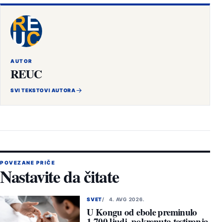
AUTOR
REUC
SVI TEKSTOVI AUTORA
POVEZANE PRIČE
Nastavite da čitate
SVET
4. AVG 2026.
U Kongu od ebole preminulo
1.700 ljudi, pokrenuta testiranja