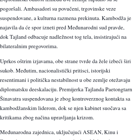
pogoršali. Ambasadori su povučeni, trgovinske veze
suspendovane, a kulturna razmena prekinuta. Kambodža je
najavila da će spor izneti pred Međunarodni sud pravde,
dok Tajland odbacuje nadležnost tog tela, insistirajući na
bilateralnim pregovorima.
Uprkos oštrim izjavama, obe strane tvrde da žele izbeći širi
sukob. Međutim, nacionalistički pritisci, istorijski
resentimani i politička nestabilnost u obe zemlje otežavaju
diplomatsku deeskalaciju. Premijerka Tajlanda Paetongtarn
Šinavatra suspendovana je zbog kontroverznog kontakta sa
kambodžanskim liderom, dok se njen kabinet suočava sa
kritikama zbog načina upravljanja krizom.
Međunarodna zajednica, uključujući ASEAN, Kinu i