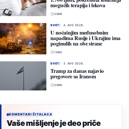
mogućih terapija i lekova
2 MIN
SVET
4. AVG 2026.
U noćašnjim međusobnim
napadima Rusije i Ukrajine ima
poginulih na obe strane
1 MIN
SVET
3. AVG 2026.
Tramp za danas najavio
pregovore sa Iranom
2 MIN
KOMENTARI ČITALACA
Vaše mišljenje je deo priče