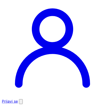
Prijavi se
Otvori
pretragu