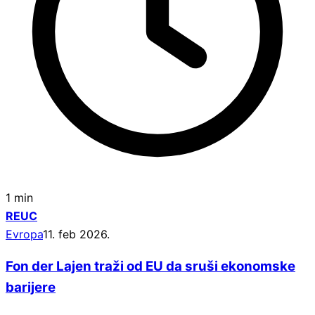
1 min
REUC
Evropa
11. feb 2026.
Fon der Lajen traži od EU da sruši ekonomske
barijere