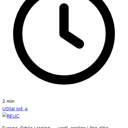
2 min
Učitaj još
↓
Evropa, Srbija i region — vesti, analize i šira slika.