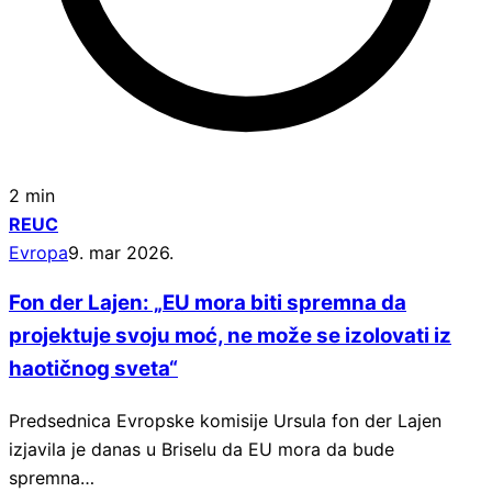
2 min
REUC
Evropa
9. mar 2026.
Fon der Lajen: „EU mora biti spremna da
projektuje svoju moć, ne može se izolovati iz
haotičnog sveta“
Predsednica Evropske komisije Ursula fon der Lajen
izjavila je danas u Briselu da EU mora da bude
spremna…