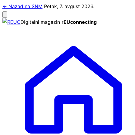
Pređi
← Nazad na SNM
Petak, 7. avgust 2026.
na
Otvori
meni
sadržaj
Digitalni magazin
rEUconnecting