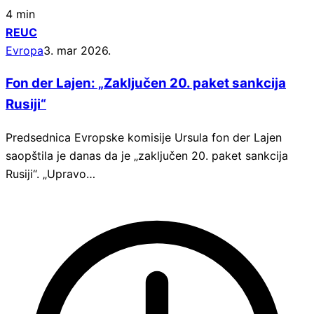
4 min
REUC
Evropa
3. mar 2026.
Fon der Lajen: „Zaključen 20. paket sankcija
Rusiji“
Predsednica Evropske komisije Ursula fon der Lajen
saopštila je danas da je „zaključen 20. paket sankcija
Rusiji“. „Upravo…