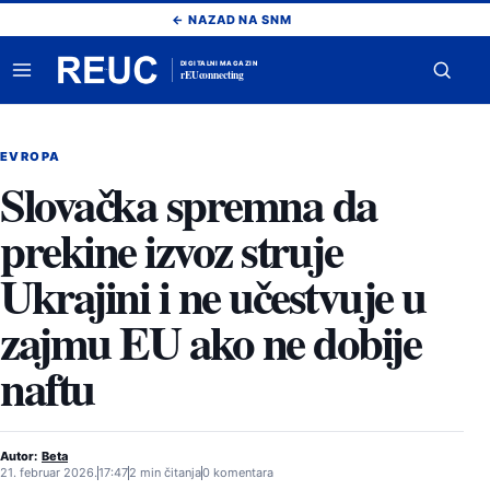
Pređi
← NAZAD NA SNM
na
sadržaj
DIGITALNI MAGAZIN
rEUconnecting
Otvori
Otvor
meni
pretr
EVROPA
Slovačka spremna da
prekine izvoz struje
Ukrajini i ne učestvuje u
zajmu EU ako ne dobije
naftu
Autor:
Beta
21. februar 2026.
17:47
2 min čitanja
0 komentara