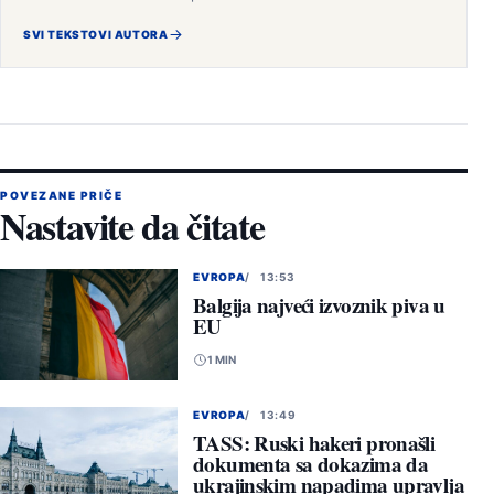
SVI TEKSTOVI AUTORA
POVEZANE PRIČE
Nastavite da čitate
EVROPA
13:53
Balgija najveći izvoznik piva u
EU
1 MIN
EVROPA
13:49
TASS: Ruski hakeri pronašli
dokumenta sa dokazima da
ukrajinskim napadima upravlja