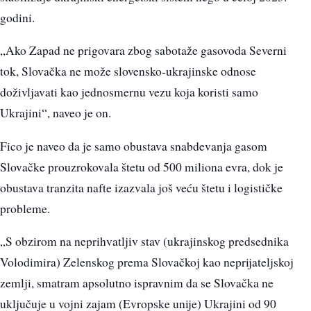
godini.
„Ako Zapad ne prigovara zbog sabotaže gasovoda Severni
tok, Slovačka ne može slovensko-ukrajinske odnose
doživljavati kao jednosmernu vezu koja koristi samo
Ukrajini“, naveo je on.
Fico je naveo da je samo obustava snabdevanja gasom
Slovačke prouzrokovala štetu od 500 miliona evra, dok je
obustava tranzita nafte izazvala još veću štetu i logističke
probleme.
„S obzirom na neprihvatljiv stav (ukrajinskog predsednika
Volodimira) Zelenskog prema Slovačkoj kao neprijateljskoj
zemlji, smatram apsolutno ispravnim da se Slovačka ne
uključuje u vojni zajam (Evropske unije) Ukrajini od 90