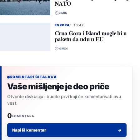
NATO
2 MIN
EVROPA
13:42
Crna Gora i Island mogle bi u
paketu da uđu u EU
4 MIN
KOMENTARI ČITALACA
Vaše mišljenje je deo priče
Otvorite diskusiju i budite prvi koji će komentarisati ovu
vest.
0
KOMENTARA
Napiši komentar
→