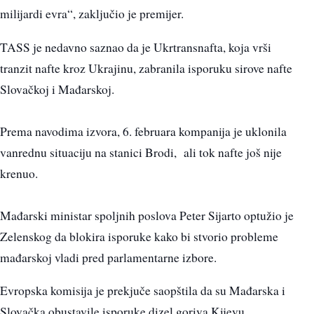
milijardi evra“, zaključio je premijer.
TASS je nedavno saznao da je Ukrtransnafta, koja vrši
tranzit nafte kroz Ukrajinu, zabranila isporuku sirove nafte
Slovačkoj i Mađarskoj.
Prema navodima izvora, 6. februara kompanija je uklonila
vanrednu situaciju na stanici Brodi, ali tok nafte još nije
krenuo.
Mađarski ministar spoljnih poslova Peter Sijarto optužio je
Zelenskog da blokira isporuke kako bi stvorio probleme
mađarskoj vladi pred parlamentarne izbore.
Evropska komisija je prekjuče saopštila da su Mađarska i
Slovačka obustavile isporuke dizel goriva Kijevu.