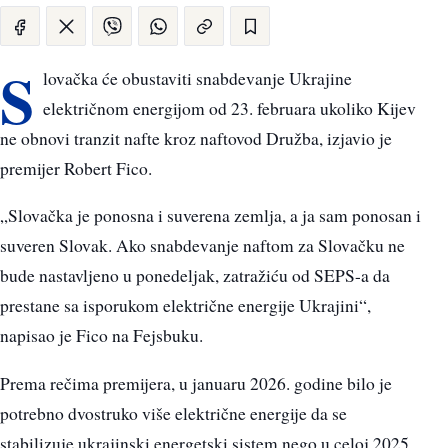
S
lovačka će obustaviti snabdevanje Ukrajine
električnom energijom od 23. februara ukoliko Kijev
ne obnovi tranzit nafte kroz naftovod Družba, izjavio je
premijer Robert Fico.
„Slovačka je ponosna i suverena zemlja, a ja sam ponosan i
suveren Slovak. Ako snabdevanje naftom za Slovačku ne
bude nastavljeno u ponedeljak, zatražiću od SEPS-a da
prestane sa isporukom električne energije Ukrajini“,
napisao je Fico na Fejsbuku.
Prema rečima premijera, u januaru 2026. godine bilo je
potrebno dvostruko više električne energije da se
stabilizuje ukrajinski energetski sistem nego u celoj 2025.