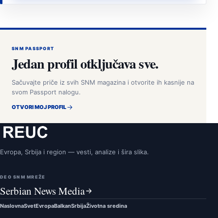
SNM PASSPORT
Jedan profil otključava sve.
Sačuvajte priče iz svih SNM magazina i otvorite ih kasnije na
svom Passport nalogu.
OTVORI MOJ PROFIL
Evropa, Srbija i region — vesti, analize i šira slika.
DEO SNM MREŽE
Serbian News Media
Naslovna
Svet
Evropa
Balkan
Srbija
Životna sredina