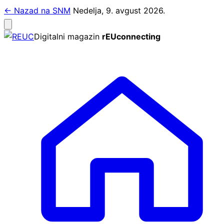
Pređi
← Nazad na SNM
Nedelja, 9. avgust 2026.
na
Otvori
meni
sadržaj
Digitalni magazin
rEUconnecting