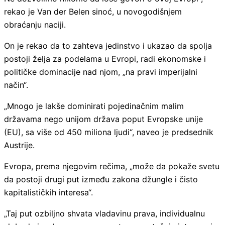
rekao je Van der Belen sinoć, u novogodišnjem
obraćanju naciji.
On je rekao da to zahteva jedinstvo i ukazao da spolja
postoji želja za podelama u Evropi, radi ekonomske i
političke dominacije nad njom, „na pravi imperijalni
način“.
„Mnogo je lakše dominirati pojedinačnim malim
državama nego unijom država poput Evropske unije
(EU), sa više od 450 miliona ljudi“, naveo je predsednik
Austrije.
Evropa, prema njegovim rečima, „može da pokaže svetu
da postoji drugi put između zakona džungle i čisto
kapitalističkih interesa“.
„Taj put ozbiljno shvata vladavinu prava, individualnu