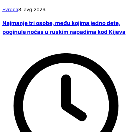
Evropa
8. avg 2026.
Najmanje tri osobe, među kojima jedno dete,
poginule noćas u ruskim napadima kod Kijeva