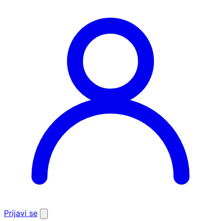
Prijavi se
Otvori
pretragu