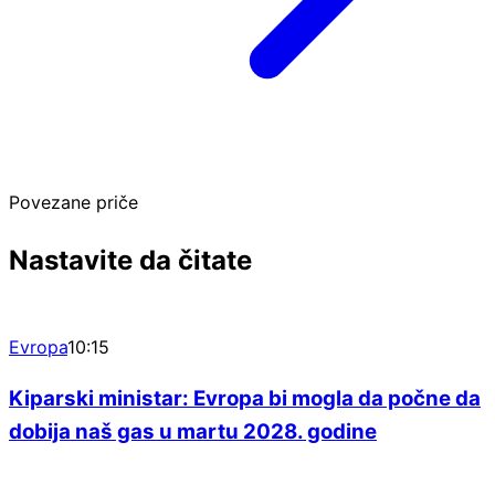
Povezane priče
Nastavite da čitate
Evropa
10:15
Kiparski ministar: Evropa bi mogla da počne da
dobija naš gas u martu 2028. godine