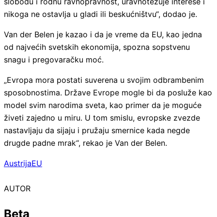
slobodu i rodnu ravnopravnost, uravnotežuje interese i
nikoga ne ostavlja u gladi ili beskućništvu“, dodao je.
Van der Belen je kazao i da je vreme da EU, kao jedna
od najvećih svetskih ekonomija, spozna sopstvenu
snagu i pregovaračku moć.
„Evropa mora postati suverena u svojim odbrambenim
sposobnostima. Države Evrope mogle bi da posluže kao
model svim narodima sveta, kao primer da je moguće
živeti zajedno u miru. U tom smislu, evropske zvezde
nastavljaju da sijaju i pružaju smernice kada negde
drugde padne mrak“, rekao je Van der Belen.
Austrija
EU
AUTOR
Beta