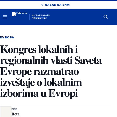
Pređi
← NAZAD NA SNM
na
sadržaj
DIGITALNI MAGAZIN
rEUconnecting
Otvori
Otvor
meni
pretr
EVROPA
Kongres lokalnih i
regionalnih vlasti Saveta
Evrope razmatrao
izveštaje o lokalnim
izborima u Evropi
PIŠE
Beta