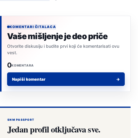
KOMENTARI ČITALACA
Vaše mišljenje je deo priče
Otvorite diskusiju i budite prvi koji će komentarisati ovu
vest.
0
KOMENTARA
Napiši komentar
→
SNM PASSPORT
Jedan profil otključava sve.