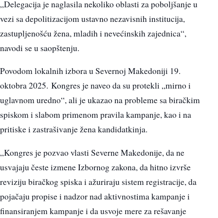
„Delegacija je naglasila nekoliko oblasti za poboljšanje u
vezi sa depolitizacijom ustavno nezavisnih institucija,
zastupljenošću žena, mladih i nevećinskih zajednica“,
navodi se u saopštenju.
Povodom lokalnih izbora u Severnoj Makedoniji 19.
oktobra 2025. Kongres je naveo da su protekli „mirno i
uglavnom uredno“, ali je ukazao na probleme sa biračkim
spiskom i slabom primenom pravila kampanje, kao i na
pritiske i zastrašivanje žena kandidatkinja.
„Kongres je pozvao vlasti Severne Makedonije, da ne
usvajaju česte izmene Izbornog zakona, da hitno izvrše
reviziju biračkog spiska i ažuriraju sistem registracije, da
pojačaju propise i nadzor nad aktivnostima kampanje i
finansiranjem kampanje i da usvoje mere za rešavanje