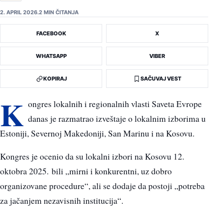
2. APRIL 2026.
2 MIN ČITANJA
FACEBOOK
X
WHATSAPP
VIBER
KOPIRAJ
SAČUVAJ VEST
K
ongres lokalnih i regionalnih vlasti Saveta Evrope
danas je razmatrao izveštaje o lokalnim izborima u
Estoniji, Severnoj Makedoniji, San Marinu i na Kosovu.
Kongres je ocenio da su lokalni izbori na Kosovu 12.
oktobra 2025. bili „mirni i konkurentni, uz dobro
organizovane procedure“, ali se dodaje da postoji „potreba
za jačanjem nezavisnih institucija“.