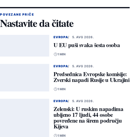
POVEZANE PRIČE
Nastavite da čitate
EVROPA
5. AVG 2026.
U EU puši svaka šesta osoba
1 MIN
EVROPA
5. AVG 2026.
Predsednica Evropske komisije:
Zverski napadi Rusije u Ukrajini
1 MIN
EVROPA
5. AVG 2026.
Zelenski: U ruskim napadima
ubijeno 17 ljudi, 44 osobe
povređene na širem području
Kijeva
1 MIN