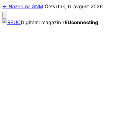
Pređi
← Nazad na SNM
Četvrtak, 6. avgust 2026.
na
Otvori
meni
sadržaj
Digitalni magazin
rEUconnecting