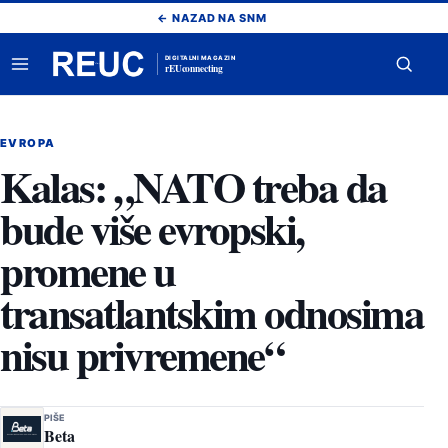
Pređi
← NAZAD NA SNM
na
sadržaj
DIGITALNI MAGAZIN
rEUconnecting
Otvori
Otvor
meni
pretr
EVROPA
Kalas: „NATO treba da
bude više evropski,
promene u
transatlantskim odnosima
nisu privremene“
PIŠE
Beta