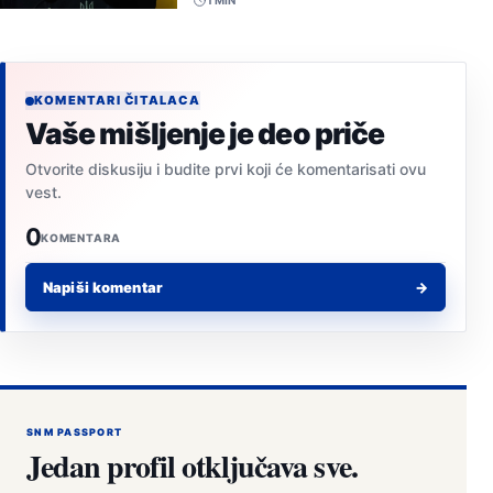
KOMENTARI ČITALACA
Vaše mišljenje je deo priče
Otvorite diskusiju i budite prvi koji će komentarisati ovu
vest.
0
KOMENTARA
Napiši komentar
→
SNM PASSPORT
Jedan profil otključava sve.