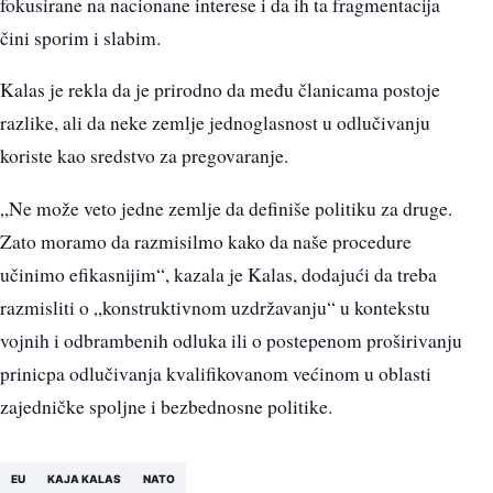
fokusirane na nacionane interese i da ih ta fragmentacija
čini sporim i slabim.
Kalas je rekla da je prirodno da među članicama postoje
razlike, ali da neke zemlje jednoglasnost u odlučivanju
koriste kao sredstvo za pregovaranje.
„Ne može veto jedne zemlje da definiše politiku za druge.
Zato moramo da razmisilmo kako da naše procedure
učinimo efikasnijim“, kazala je Kalas, dodajući da treba
razmisliti o „konstruktivnom uzdržavanju“ u kontekstu
vojnih i odbrambenih odluka ili o postepenom proširivanju
prinicpa odlučivanja kvalifikovanom većinom u oblasti
zajedničke spoljne i bezbednosne politike.
EU
KAJA KALAS
NATO