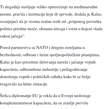
Ti događaji stavljaju veliko opterećenje na međunarodne
norme, pravila i institucije koje ih sprvode, dodala je Kalas,
ocenjujući da je veoma realan rizik od „potpunog povratka
politici prisilne moće, sferama uticaja i svetu u kojem vlada
zakon jačega“.
Pored partnerstva sa NATO i drugim zemljama u
bezbednosti, odbrani i širim spoljnopolitičkim pitanjiima,
Kalas je kao prioritete delovanja navela i jačanje vojnih
kapaciteta, odbrambene industrije i prilagođavanje
donošenja vojnih i političkih odluka kako bi se bolje
reagovalo na hitne situacije.
Šefica diplomatije EU je rekla da u Evropi nedostaje
komplementarnost kapaciteta, da su zemlje previše