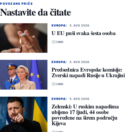
POVEZANE PRIČE
Nastavite da čitate
EVROPA
5. AVG 2026.
U EU puši svaka šesta osoba
1 MIN
EVROPA
5. AVG 2026.
Predsednica Evropske komisije:
Zverski napadi Rusije u Ukrajini
1 MIN
EVROPA
5. AVG 2026.
Zelenski: U ruskim napadima
ubijeno 17 ljudi, 44 osobe
povređene na širem području
Kijeva
1 MIN