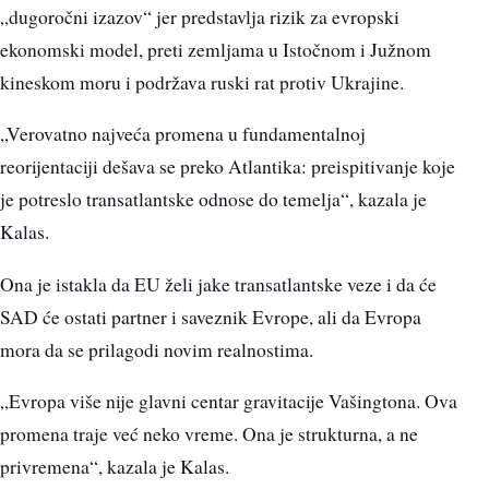
„dugoročni izazov“ jer predstavlja rizik za evropski
ekonomski model, preti zemljama u Istočnom i Južnom
kineskom moru i podržava ruski rat protiv Ukrajine.
„Verovatno najveća promena u fundamentalnoj
reorijentaciji dešava se preko Atlantika: preispitivanje koje
je potreslo transatlantske odnose do temelja“, kazala je
Kalas.
Ona je istakla da EU želi jake transatlantske veze i da će
SAD će ostati partner i saveznik Evrope, ali da Evropa
mora da se prilagodi novim realnostima.
„Evropa više nije glavni centar gravitacije Vašingtona. Ova
promena traje već neko vreme. Ona je strukturna, a ne
privremena“, kazala je Kalas.