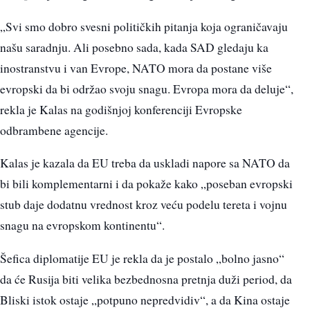
„Svi smo dobro svesni političkih pitanja koja ograničavaju
našu saradnju. Ali posebno sada, kada SAD gledaju ka
inostranstvu i van Evrope, NATO mora da postane više
evropski da bi održao svoju snagu. Evropa mora da deluje“,
rekla je Kalas na godišnjoj konferenciji Evropske
odbrambene agencije.
Kalas je kazala da EU treba da uskladi napore sa NATO da
bi bili komplementarni i da pokaže kako „poseban evropski
stub daje dodatnu vrednost kroz veću podelu tereta i vojnu
snagu na evropskom kontinentu“.
Šefica diplomatije EU je rekla da je postalo „bolno jasno“
da će Rusija biti velika bezbednosna pretnja duži period, da
Bliski istok ostaje „potpuno nepredvidiv“, a da Kina ostaje