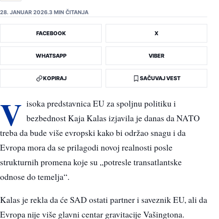
28. JANUAR 2026.
3 MIN ČITANJA
FACEBOOK
X
WHATSAPP
VIBER
KOPIRAJ
SAČUVAJ VEST
V
isoka predstavnica EU za spoljnu politiku i
bezbednost Kaja Kalas izjavila je danas da NATO
treba da bude više evropski kako bi održao snagu i da
Evropa mora da se prilagodi novoj realnosti posle
strukturnih promena koje su „potresle transatlantske
odnose do temelja“.
Kalas je rekla da će SAD ostati partner i saveznik EU, ali da
Evropa nije više glavni centar gravitacije Vašingtona.