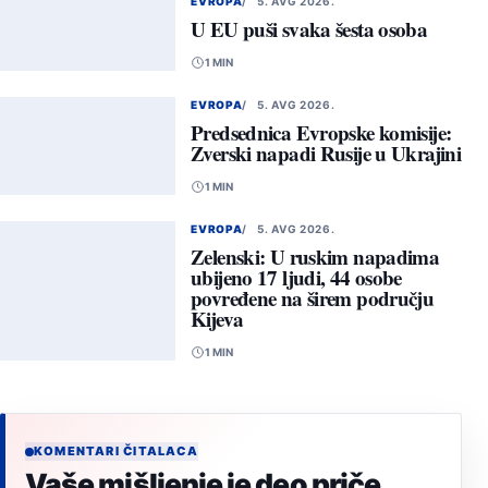
EVROPA
5. AVG 2026.
U EU puši svaka šesta osoba
1 MIN
EVROPA
5. AVG 2026.
Predsednica Evropske komisije:
Zverski napadi Rusije u Ukrajini
1 MIN
EVROPA
5. AVG 2026.
Zelenski: U ruskim napadima
ubijeno 17 ljudi, 44 osobe
povređene na širem području
Kijeva
1 MIN
KOMENTARI ČITALACA
Vaše mišljenje je deo priče