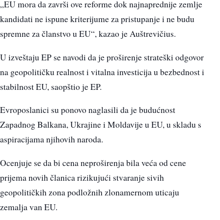
„EU mora da završi ove reforme dok najnaprednije zemlje
kandidati ne ispune kriterijume za pristupanje i ne budu
spremne za članstvo u EU“, kazao je Auštrevičius.
U izveštaju EP se navodi da je proširenje strateški odgovor
na geopolitičku realnost i vitalna investicija u bezbednost i
stabilnost EU, saopštio je EP.
Evroposlanici su ponovo naglasili da je budućnost
Zapadnog Balkana, Ukrajine i Moldavije u EU, u skladu s
aspiracijama njihovih naroda.
Ocenjuje se da bi cena neproširenja bila veća od cene
prijema novih članica rizikujući stvaranje sivih
geopolitičkih zona podložnih zlonamernom uticaju
zemalja van EU.