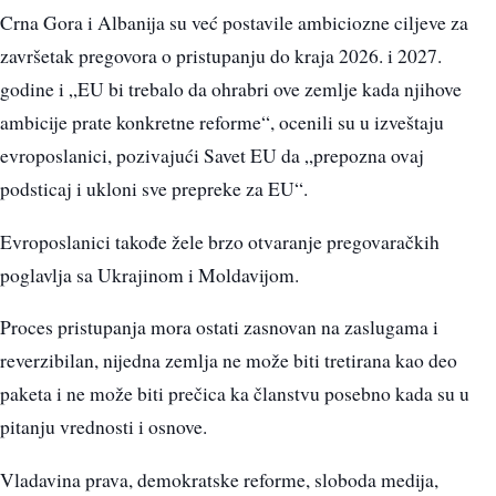
Crna Gora i Albanija su već postavile ambiciozne ciljeve za
završetak pregovora o pristupanju do kraja 2026. i 2027.
godine i „EU bi trebalo da ohrabri ove zemlje kada njihove
ambicije prate konkretne reforme“, ocenili su u izveštaju
evroposlanici, pozivajući Savet EU da „prepozna ovaj
podsticaj i ukloni sve prepreke za EU“.
Evroposlanici takođe žele brzo otvaranje pregovaračkih
poglavlja sa Ukrajinom i Moldavijom.
Proces pristupanja mora ostati zasnovan na zaslugama i
reverzibilan, nijedna zemlja ne može biti tretirana kao deo
paketa i ne može biti prečica ka članstvu posebno kada su u
pitanju vrednosti i osnove.
Vladavina prava, demokratske reforme, sloboda medija,