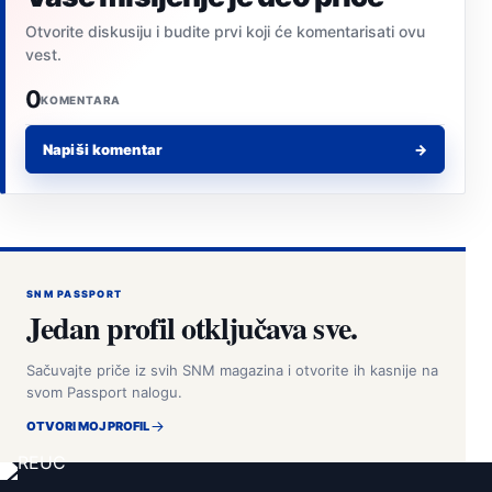
Otvorite diskusiju i budite prvi koji će komentarisati ovu
vest.
0
KOMENTARA
Napiši komentar
→
SNM PASSPORT
Jedan profil otključava sve.
Sačuvajte priče iz svih SNM magazina i otvorite ih kasnije na
svom Passport nalogu.
OTVORI MOJ PROFIL