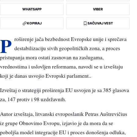
WHATSAPP
VIBER
KOPIRAJ
SAČUVAJ VEST
P
roširenje jača bezbednost Evropske unije i sprečava
destabilizaciju sivih geopolitičkih zona, a proces
pristupanja mora ostati zasnovan na zaslugama,
vrednostima i uslovljen reformama, navodi se u izveštaju
koji je danas usvojio Evropski parlament..
Izveštaj o strategiji proširenja EU usvojen je sa 385 glasova
za, 147 protiv i 98 uzdržavnih.
Autor izveštaja, litvanski evroposlanik Petras Auštrevičius
iz grupe Obnovimo Evropu, izjavio je da mora da se
poboljša model integracije EU i proces donošenja odluka,