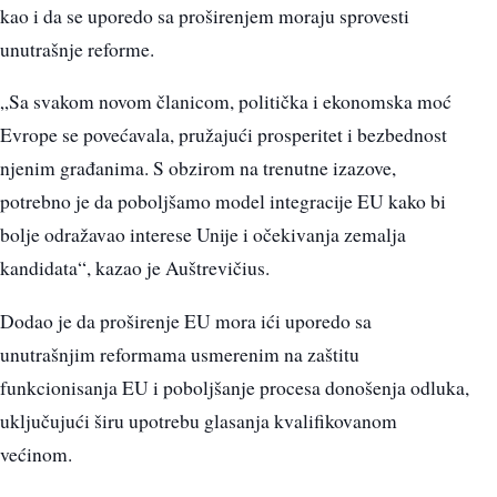
kao i da se uporedo sa proširenjem moraju sprovesti
unutrašnje reforme.
„Sa svakom novom članicom, politička i ekonomska moć
Evrope se povećavala, pružajući prosperitet i bezbednost
njenim građanima. S obzirom na trenutne izazove,
potrebno je da poboljšamo model integracije EU kako bi
bolje odražavao interese Unije i očekivanja zemalja
kandidata“, kazao je Auštrevičius.
Dodao je da proširenje EU mora ići uporedo sa
unutrašnjim reformama usmerenim na zaštitu
funkcionisanja EU i poboljšanje procesa donošenja odluka,
uključujući širu upotrebu glasanja kvalifikovanom
većinom.