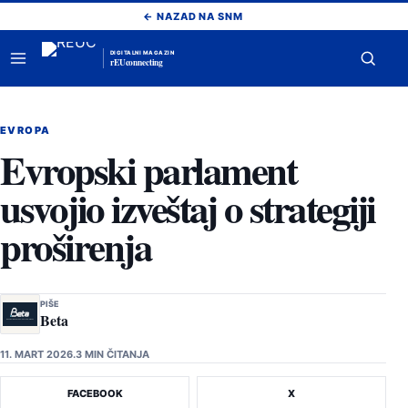
Pređi
← NAZAD NA SNM
na
sadržaj
DIGITALNI MAGAZIN
rEUconnecting
Otvori
Otvor
meni
pretr
EVROPA
Evropski parlament
usvojio izveštaj o strategiji
proširenja
PIŠE
Beta
11. MART 2026.
3 MIN ČITANJA
FACEBOOK
X