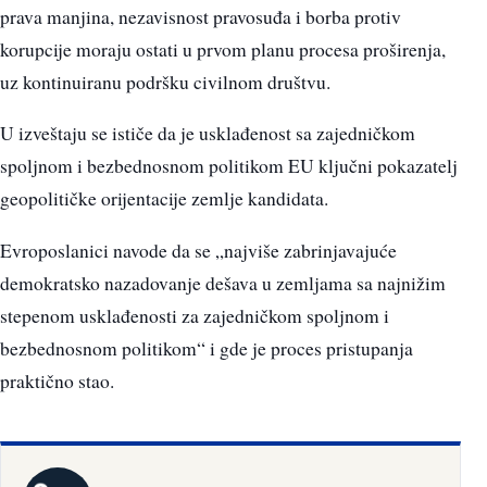
prava manjina, nezavisnost pravosuđa i borba protiv
korupcije moraju ostati u prvom planu procesa proširenja,
uz kontinuiranu podršku civilnom društvu.
U izveštaju se ističe da je usklađenost sa zajedničkom
spoljnom i bezbednosnom politikom EU ključni pokazatelj
geopolitičke orijentacije zemlje kandidata.
Evroposlanici navode da se „najviše zabrinjavajuće
demokratsko nazadovanje dešava u zemljama sa najnižim
stepenom usklađenosti za zajedničkom spoljnom i
bezbednosnom politikom“ i gde je proces pristupanja
praktično stao.