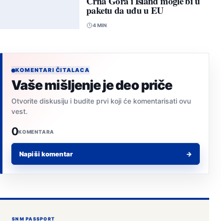
Crna Gora i Island mogle bi u
paketu da uđu u EU
4 MIN
KOMENTARI ČITALACA
Vaše mišljenje je deo priče
Otvorite diskusiju i budite prvi koji će komentarisati ovu
vest.
0
KOMENTARA
Napiši komentar
→
SNM PASSPORT