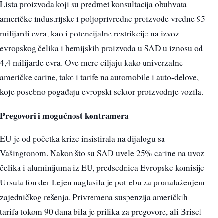
Lista proizvoda koji su predmet konsultacija obuhvata
američke industrijske i poljoprivredne proizvode vredne 95
milijardi evra, kao i potencijalne restrikcije na izvoz
evropskog čelika i hemijskih proizvoda u SAD u iznosu od
4,4 milijarde evra. Ove mere ciljaju kako univerzalne
američke carine, tako i tarife na automobile i auto-delove,
koje posebno pogađaju evropski sektor proizvodnje vozila.
Pregovori i mogućnost kontramera
EU je od početka krize insistirala na dijalogu sa
Vašingtonom. Nakon što su SAD uvele 25% carine na uvoz
čelika i aluminijuma iz EU, predsednica Evropske komisije
Ursula fon der Lejen naglasila je potrebu za pronalaženjem
zajedničkog rešenja. Privremena suspenzija američkih
tarifa tokom 90 dana bila je prilika za pregovore, ali Brisel