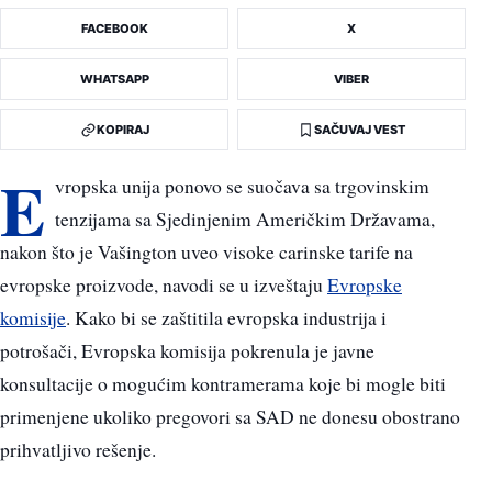
FACEBOOK
X
WHATSAPP
VIBER
KOPIRAJ
SAČUVAJ VEST
E
vropska unija ponovo se suočava sa trgovinskim
tenzijama sa Sjedinjenim Američkim Državama,
nakon što je Vašington uveo visoke carinske tarife na
evropske proizvode, navodi se u izveštaju
Evropske
komisije
. Kako bi se zaštitila evropska industrija i
potrošači, Evropska komisija pokrenula je javne
konsultacije o mogućim kontramerama koje bi mogle biti
primenjene ukoliko pregovori sa SAD ne donesu obostrano
prihvatljivo rešenje.