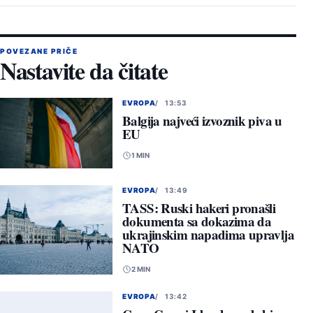
POVEZANE PRIČE
Nastavite da čitate
EVROPA
13:53
Balgija najveći izvoznik piva u
EU
1 MIN
EVROPA
13:49
TASS: Ruski hakeri pronašli
dokumenta sa dokazima da
ukrajinskim napadima upravlja
NATO
2 MIN
EVROPA
13:42