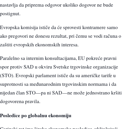
nastavlja da priprema odgovor ukoliko dogovor ne bude
postignut.
Evropska komisija ističe da će sprovesti kontramere samo
ako pregovori ne donesu rezultat, pri čemu se vodi računa o
zaštiti evropskih ekonomskih interesa.
Paralelno sa internim konsultacijama, EU pokreće pravni
spor protiv SAD u okviru Svetske trgovinske organizacije
(STO). Evropski parlament ističe da su američke tarife u
suprotnosti sa međunarodnim trgovinskim normama i da
nijedan član STO—pa ni SAD—ne može jednostrano kršiti
dogovorena pravila.
Posledice po globalnu ekonomiju
Carinski rat ima široke ekonomske posledice, uključujući