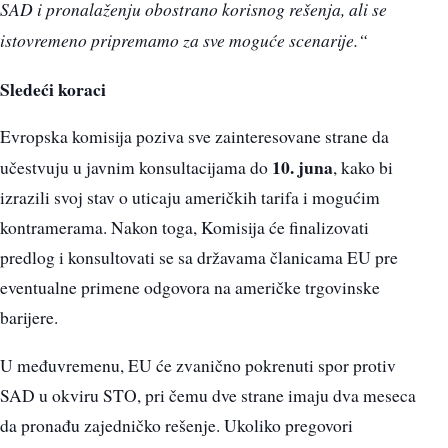
SAD i pronalaženju obostrano korisnog rešenja, ali se
istovremeno pripremamo za sve moguće scenarije.“
Sledeći koraci
Evropska komisija poziva sve zainteresovane strane da
10. juna
učestvuju u javnim konsultacijama do
, kako bi
izrazili svoj stav o uticaju američkih tarifa i mogućim
kontramerama. Nakon toga, Komisija će finalizovati
predlog i konsultovati se sa državama članicama EU pre
eventualne primene odgovora na američke trgovinske
barijere.
U međuvremenu, EU će zvanično pokrenuti spor protiv
SAD u okviru STO, pri čemu dve strane imaju dva meseca
da pronađu zajedničko rešenje. Ukoliko pregovori