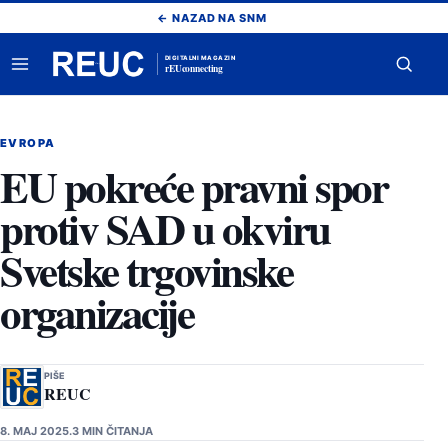
Pređi
← NAZAD NA SNM
na
sadržaj
DIGITALNI MAGAZIN
rEUconnecting
Otvori
Otvor
meni
pretr
EVROPA
EU pokreće pravni spor
protiv SAD u okviru
Svetske trgovinske
organizacije
PIŠE
REUC
8. MAJ 2025.
3 MIN ČITANJA