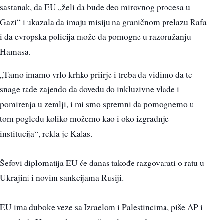
sastanak, da EU „želi da bude deo mirovnog procesa u
Gazi“ i ukazala da imaju misiju na graničnom prelazu Rafa
i da evropska policija može da pomogne u razoružanju
Hamasa.
„Tamo imamo vrlo krhko priirje i treba da vidimo da te
snage rade zajendo da dovedu do inkluzivne vlade i
pomirenja u zemlji, i mi smo spremni da pomognemo u
tom pogledu koliko možemo kao i oko izgradnje
institucija“, rekla je Kalas.
Šefovi diplomatija EU će danas takođe razgovarati o ratu u
Ukrajini i novim sankcijama Rusiji.
EU ima duboke veze sa Izraelom i Palestincima, piše AP i