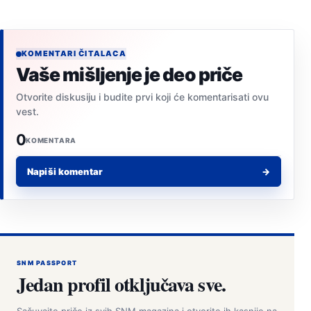
KOMENTARI ČITALACA
Vaše mišljenje je deo priče
Otvorite diskusiju i budite prvi koji će komentarisati ovu
vest.
0
KOMENTARA
Napiši komentar
→
SNM PASSPORT
Jedan profil otključava sve.