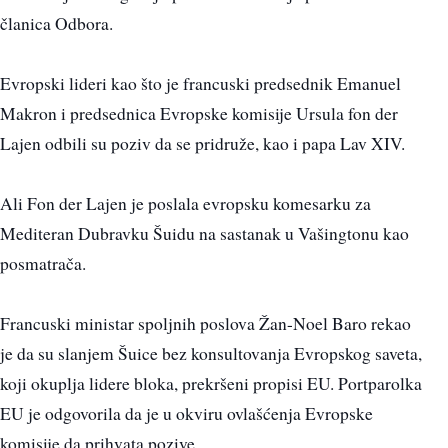
članica Odbora.
Evropski lideri kao što je francuski predsednik Emanuel
Makron i predsednica Evropske komisije Ursula fon der
Lajen odbili su poziv da se pridruže, kao i papa Lav XIV.
Ali Fon der Lajen je poslala evropsku komesarku za
Mediteran Dubravku Šuidu na sastanak u Vašingtonu kao
posmatrača.
Francuski ministar spoljnih poslova Žan-Noel Baro rekao
je da su slanjem Šuice bez konsultovanja Evropskog saveta,
koji okuplja lidere bloka, prekršeni propisi EU. Portparolka
EU je odgovorila da je u okviru ovlašćenja Evropske
komisije da prihvata pozive.