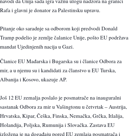
navodi da Unija sada igra važnu ulogu nadzora na granici
Rafa i glavni je donator za Palestinsku upravu.
Pitanje oko saradnje sa odborom koji predvodi Donald
Tramp podelio je zemlje čalanice Unije, pošto EU podržava
mandat Ujedinjenih nacija u Gazi.
Članice EU Mađarska i Bugarska su i članice Odbora za
mir, a u njemu su i kandidati za članstvo u EU Turska,
Albanija i Kosovo, ukazuje AP.
Još 12 EU zemalja poslalo je posmatrače na inauguralni
sastanak Odbora za mir u Vašingtonu u četvrtak – Austrija,
Hrvatska, Kipar, Češka, Finska, Nemačka, Grčka, Itlalija,
Holandija, Poljska, Rumunija i Slovačka. Zastava EU
izložena je na događaju pored EU zemlaja posmatrača i