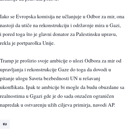
Iako se Evropska komisija ne učlanjuje u Odbor za mir, ona
nastoji da utiče na rekonstrukciju i održavnje mira u Gazi,
i pored toga što je glavni donator za Palestinsku upravu,
rekla je portparolka Unije.
Tramp je proširio svoje ambicije o ulozi Odbora za mir od
upravljanja i rekonstrukcije Gaze do toga da dovodi u
pitanje ulogu Saveta bezbednosti UN u rešavanj
ukonflikata. Ipak te ambicije bi mogle da budu obuzdane sa
realnostima u Ggazi gde je do sada onzačen ograničen
napredak u ostvarenju užih ciljeva primirja, navodi AP.
EU