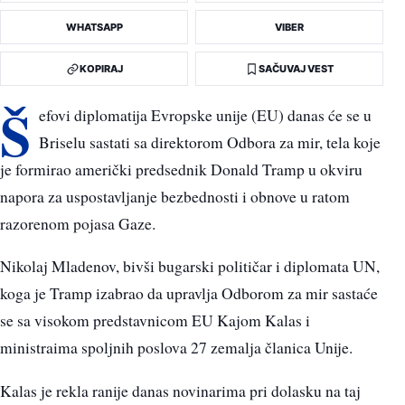
WHATSAPP
VIBER
KOPIRAJ
SAČUVAJ VEST
Š
efovi diplomatija Evropske unije (EU) danas će se u
Briselu sastati sa direktorom Odbora za mir, tela koje
je formirao američki predsednik Donald Tramp u okviru
napora za uspostavljanje bezbednosti i obnove u ratom
razorenom pojasa Gaze.
Nikolaj Mladenov, bivši bugarski političar i diplomata UN,
koga je Tramp izabrao da upravlja Odborom za mir sastaće
se sa visokom predstavnicom EU Kajom Kalas i
ministraima spoljnih poslova 27 zemalja članica Unije.
Kalas je rekla ranije danas novinarima pri dolasku na taj