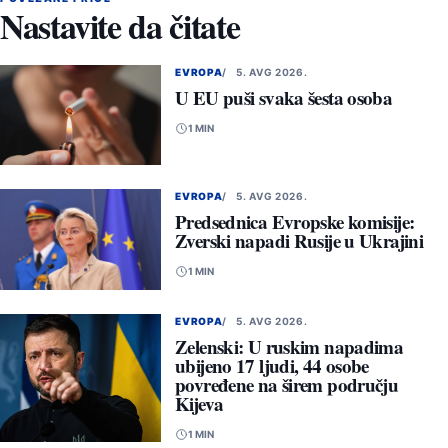
Nastavite da čitate
EVROPA
5. AVG 2026.
U EU puši svaka šesta osoba
1 MIN
EVROPA
5. AVG 2026.
Predsednica Evropske komisije:
Zverski napadi Rusije u Ukrajini
1 MIN
EVROPA
5. AVG 2026.
Zelenski: U ruskim napadima
ubijeno 17 ljudi, 44 osobe
povređene na širem području
Kijeva
1 MIN