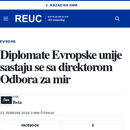
Pređi
← NAZAD NA SNM
na
sadržaj
DIGITALNI MAGAZIN
rEUconnecting
Otvori
Otvor
meni
pretr
EVROPA
Diplomate Evropske unije
sastaju se sa direktorom
Odbora za mir
PIŠE
Beta
23. FEBRUAR 2026.
3 MIN ČITANJA
FACEBOOK
X