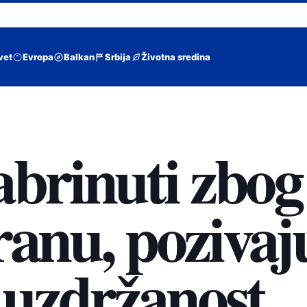
vet
Evropa
Balkan
Srbija
Životna sredina
abrinuti zbog
ranu, pozivaj
uzdržanost