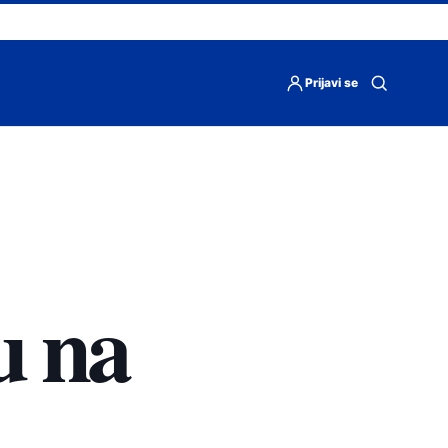
Prijavi se
Otvori
pretragu
u na