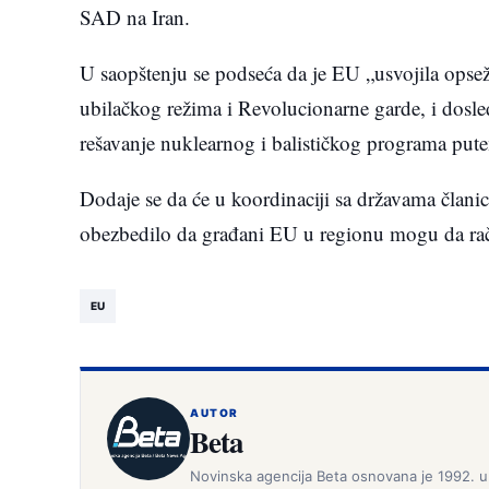
SAD na Iran.
U saopštenju se podseća da je EU „usvojila opse
ubilačkog režima i Revolucionarne garde, i dos
rešavanje nuklearnog i balističkog programa put
Dodaje se da će u koordinaciji sa državama člani
obezbedilo da građani EU u regionu mogu da ra
EU
AUTOR
Beta
Novinska agencija Beta osnovana je 1992. u