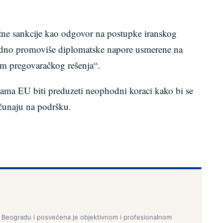
žne sankcije kao odgovor na postupke iranskog
ledno promoviše diplomatske napore usmerene na
em pregovaračkog rešenja“.
cama EU biti preduzeti neophodni koraci kako bi se
čunaju na podršku.
 Beogradu i posvećena je objektivnom i profesionalnom