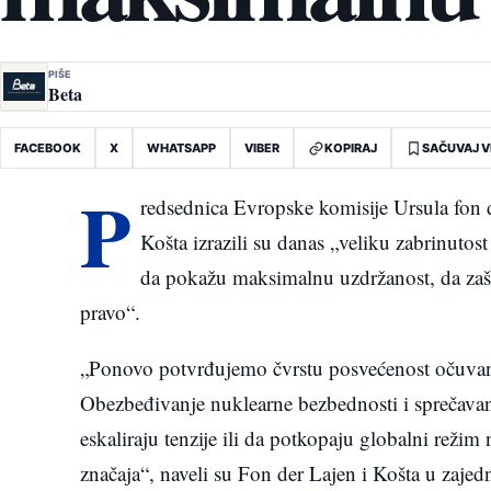
PIŠE
Beta
FACEBOOK
X
WHATSAPP
VIBER
KOPIRAJ
SAČUVAJ V
P
redsednica Evropske komisije Ursula fon 
Košta izrazili su danas „veliku zabrinutos
da pokažu maksimalnu uzdržanost, da zašt
pravo“.
„Ponovo potvrđujemo čvrstu posvećenost očuvanju
Obezbeđivanje nuklearne bezbednosti i sprečavan
eskaliraju tenzije ili da potkopaju globalni reži
značaja“, naveli su Fon der Lajen i Košta u zajed