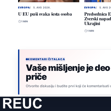
EVROPA
5. AVG 2026.
EVROPA
5. AVG 
U EU puši svaka šesta osoba
Predsednica E
Zverski napad
1 MIN
Ukrajini
1 MIN
KOMENTARI ČITALACA
Vaše mišljenje je deo
priče
Otvorite diskusiju i budite prvi koji će komentarisati