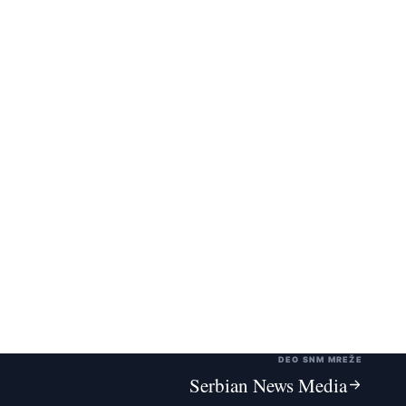
DEO SNM MREŽE
Serbian News Media