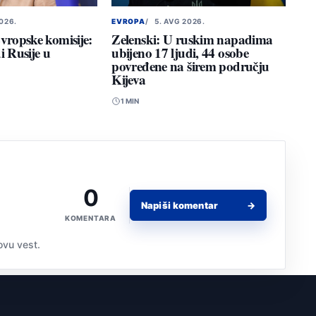
2026.
EVROPA
5. AVG 2026.
vropske komisije:
Zelenski: U ruskim napadima
i Rusije u
ubijeno 17 ljudi, 44 osobe
povređene na širem području
Kijeva
1 MIN
0
Napiši komentar
→
KOMENTARA
 ovu vest.