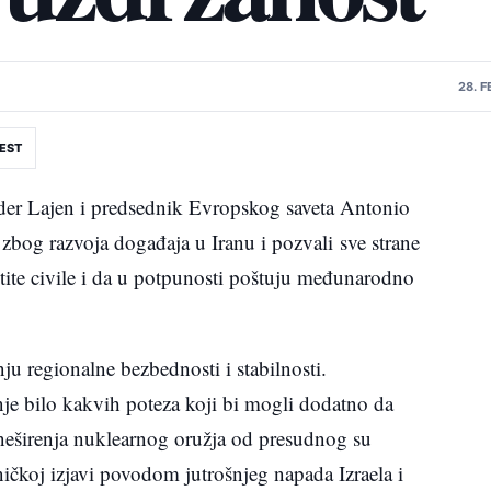
28. 
EST
der Lajen i predsednik Evropskog saveta Antonio
t zbog razvoja događaja u Iranu i pozvali sve strane
ite civile i da u potpunosti poštuju međunarodno
 regionalne bezbednosti i stabilnosti.
je bilo kakvih poteza koji bi mogli dodatno da
m neširenja nuklearnog oružja od presudnog su
ničkoj izjavi povodom jutrošnjeg napada Izraela i