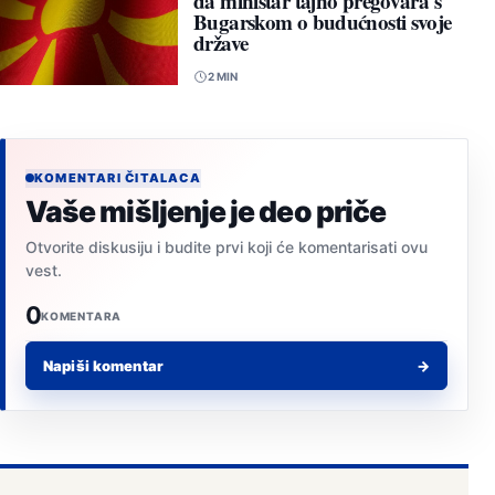
da ministar tajno pregovara s
Bugarskom o budućnosti svoje
države
2 MIN
KOMENTARI ČITALACA
Vaše mišljenje je deo priče
Otvorite diskusiju i budite prvi koji će komentarisati ovu
vest.
0
KOMENTARA
Napiši komentar
→