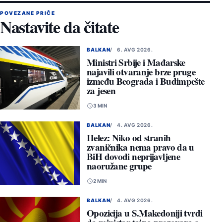
POVEZANE PRIČE
Nastavite da čitate
BALKAN
6. AVG 2026.
Ministri Srbije i Mađarske
najavili otvaranje brze pruge
između Beograda i Budimpešte
za jesen
3 MIN
BALKAN
4. AVG 2026.
Helez: Niko od stranih
zvaničnika nema pravo da u
BiH dovodi neprijavljene
naoružane grupe
2 MIN
BALKAN
4. AVG 2026.
Opozicija u S.Makedoniji tvrdi