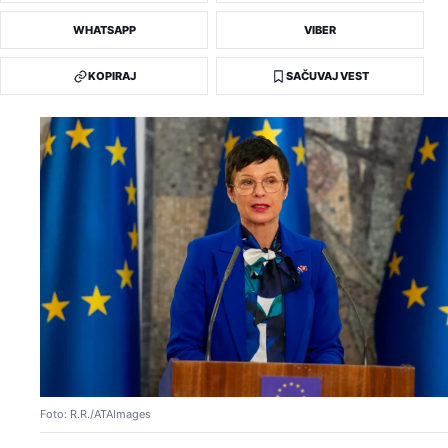
WHATSAPP
VIBER
KOPIRAJ
SAČUVAJ VEST
Foto: R.R./ATAImages