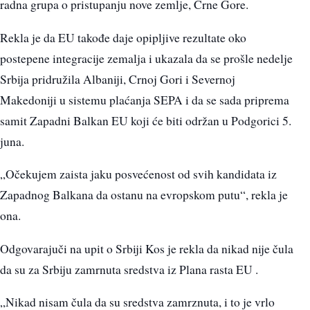
radna grupa o pristupanju nove zemlje, Crne Gore.
Rekla je da EU takođe daje opipljive rezultate oko
postepene integracije zemalja i ukazala da se prošle nedelje
Srbija pridružila Albaniji, Crnoj Gori i Severnoj
Makedoniji u sistemu plaćanja SEPA i da se sada priprema
samit Zapadni Balkan EU koji će biti održan u Podgorici 5.
juna.
„Očekujem zaista jaku posvećenost od svih kandidata iz
Zapadnog Balkana da ostanu na evropskom putu“, rekla je
ona.
Odgovarajuči na upit o Srbiji Kos je rekla da nikad nije čula
da su za Srbiju zamrnuta sredstva iz Plana rasta EU .
„Nikad nisam čula da su sredstva zamrznuta, i to je vrlo