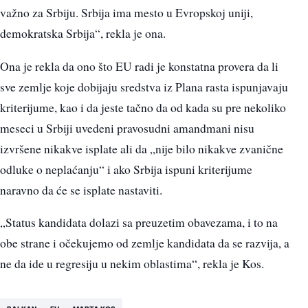
važno za Srbiju. Srbija ima mesto u Evropskoj uniji,
demokratska Srbija“, rekla je ona.
Ona je rekla da ono što EU radi je konstatna provera da li
sve zemlje koje dobijaju sredstva iz Plana rasta ispunjavaju
kriterijume, kao i da jeste tačno da od kada su pre nekoliko
meseci u Srbiji uvedeni pravosudni amandmani nisu
izvršene nikakve isplate ali da „nije bilo nikakve zvanične
odluke o neplaćanju“ i ako Srbija ispuni kriterijume
naravno da će se isplate nastaviti.
„Status kandidata dolazi sa preuzetim obavezama, i to na
obe strane i očekujemo od zemlje kandidata da se razvija, a
ne da ide u regresiju u nekim oblastima“, rekla je Kos.