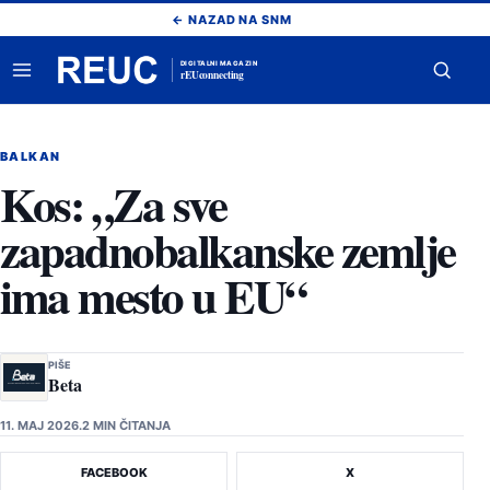
Pređi
← NAZAD NA SNM
na
sadržaj
DIGITALNI MAGAZIN
rEUconnecting
Otvori
Otvor
meni
pretr
BALKAN
Kos: „Za sve
zapadnobalkanske zemlje
ima mesto u EU“
PIŠE
Beta
11. MAJ 2026.
2 MIN ČITANJA
FACEBOOK
X