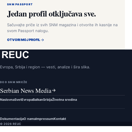
SNM PASSPORT
Jedan profil otključava sve.
Sačuvajte priče iz svih SNM magazina i otvorite ih kasnije na
svom Passport nalogu.
OTVORI MOJ PROFIL
Evropa, Srbija i region — vesti, analize i šira slika.
DEO SNM MREŽE
Serbian News Media
Naslovna
Svet
Evropa
Balkan
Srbija
Životna sredina
Dokumentacija
O nama
Impressum
Kontakt
© 2026 REUC