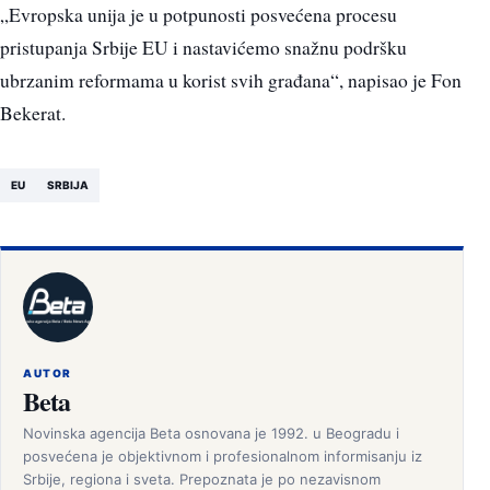
„Evropska unija je u potpunosti posvećena procesu
pristupanja Srbije EU i nastavićemo snažnu podršku
ubrzanim reformama u korist svih građana“, napisao je Fon
Bekerat.
EU
SRBIJA
AUTOR
Beta
Novinska agencija Beta osnovana je 1992. u Beogradu i
posvećena je objektivnom i profesionalnom informisanju iz
Srbije, regiona i sveta. Prepoznata je po nezavisnom