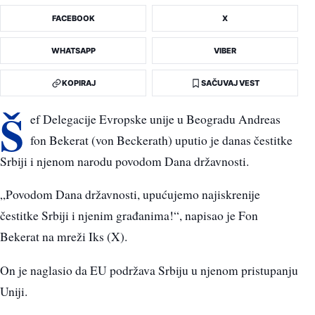
FACEBOOK
X
WHATSAPP
VIBER
KOPIRAJ
SAČUVAJ VEST
Š
ef Delegacije Evropske unije u Beogradu Andreas
fon Bekerat (von Beckerath) uputio je danas čestitke
Srbiji i njenom narodu povodom Dana državnosti.
„Povodom Dana državnosti, upućujemo najiskrenije
čestitke Srbiji i njenim građanima!“, napisao je Fon
Bekerat na mreži Iks (X).
On je naglasio da EU podržava Srbiju u njenom pristupanju
Uniji.