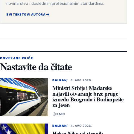
novinarstvu i doslednim profesionalnim standardima.
SVI TEKSTOVI AUTORA
POVEZANE PRIČE
Nastavite da čitate
BALKAN
6. AVG 2026.
Ministri Srbije i Mađarske
najavili otvaranje brze pruge
između Beograda i Budimpešte
za jesen
3 MIN
BALKAN
4. AVG 2026.
Helez: Niko od stranih