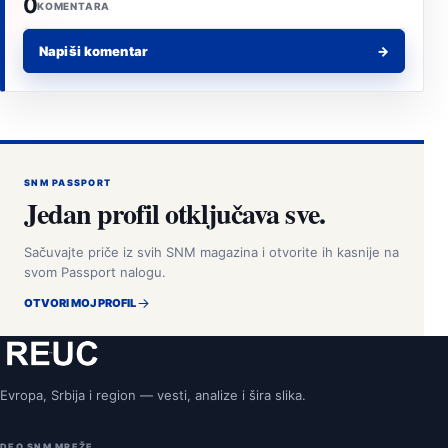
0
KOMENTARA
Napiši komentar
→
SNM PASSPORT
Jedan profil otključava sve.
Sačuvajte priče iz svih SNM magazina i otvorite ih kasnije na
svom Passport nalogu.
OTVORI MOJ PROFIL
Evropa, Srbija i region — vesti, analize i šira slika.
DEO SNM MREŽE