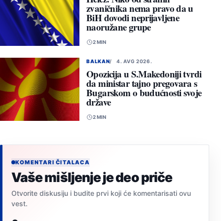
zvaničnika nema pravo da u
BiH dovodi neprijavljene
naoružane grupe
2 MIN
BALKAN
4. AVG 2026.
Opozicija u S.Makedoniji tvrdi
da ministar tajno pregovara s
Bugarskom o budućnosti svoje
države
2 MIN
KOMENTARI ČITALACA
Vaše mišljenje je deo priče
Otvorite diskusiju i budite prvi koji će komentarisati ovu
vest.