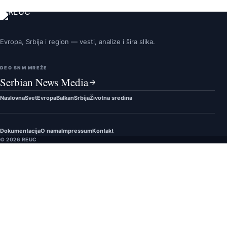
Evropa, Srbija i region — vesti, analize i šira slika.
DEO SNM MREŽE
Serbian News Media
Naslovna
Svet
Evropa
Balkan
Srbija
Životna sredina
Dokumentacija
O nama
Impressum
Kontakt
© 2026 REUC