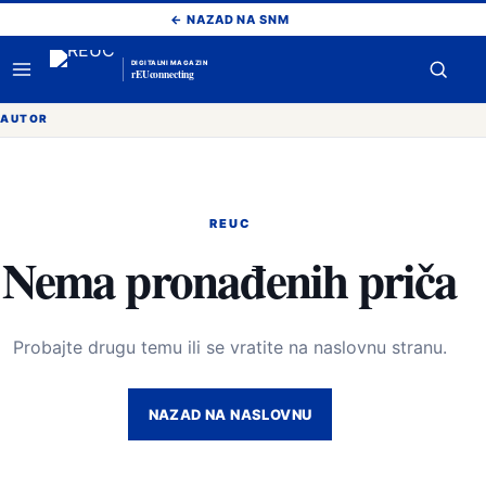
Pređi
← NAZAD NA SNM
na
sadržaj
DIGITALNI MAGAZIN
rEUconnecting
Otvori
Otvor
meni
pretr
AUTOR
REUC
Nema pronađenih priča
Probajte drugu temu ili se vratite na naslovnu stranu.
NAZAD NA NASLOVNU