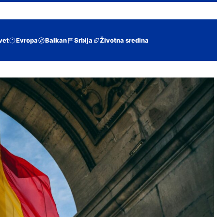
vet
Evropa
Balkan
Srbija
Životna sredina