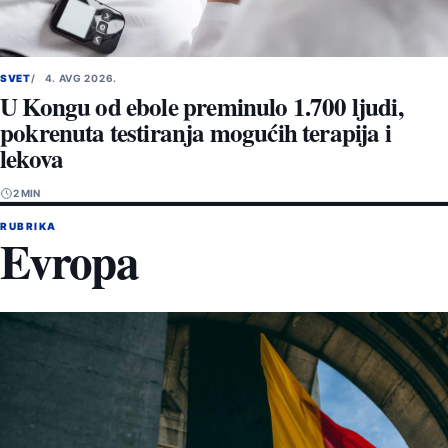
SVET
4. AVG 2026.
U Kongu od ebole preminulo 1.700 ljudi,
pokrenuta testiranja mogućih terapija i
lekova
2 MIN
RUBRIKA
Evropa