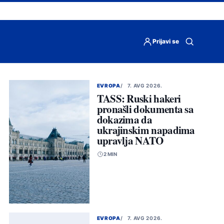
Prijavi se
Otvori
pretragu
EVROPA
7. AVG 2026.
TASS: Ruski hakeri
pronašli dokumenta sa
dokazima da
ukrajinskim napadima
upravlja NATO
2 MIN
EVROPA
7. AVG 2026.