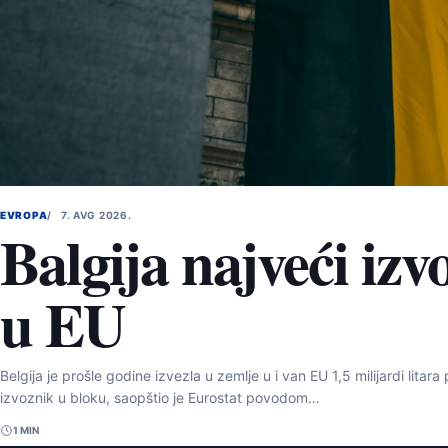
EVROPA
7. AVG 2026.
Balgija najveći izv
u EU
Belgija je prošle godine izvezla u zemlje u i van EU 1,5 milijardi litara
izvoznik u bloku, saopštio je Eurostat povodom…
1 MIN