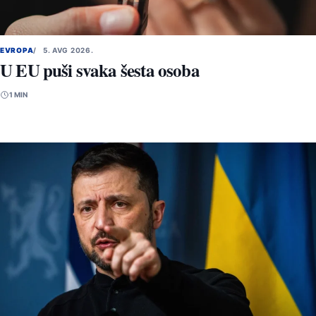
EVROPA
5. AVG 2026.
U EU puši svaka šesta osoba
1 MIN