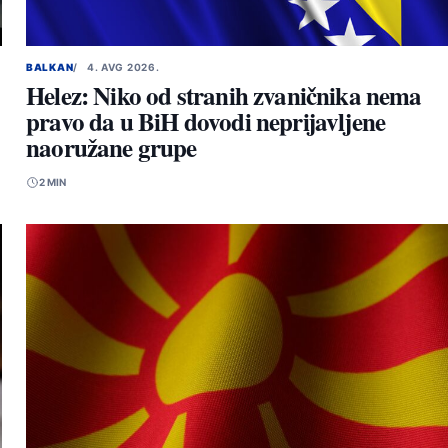
BALKAN
4. AVG 2026.
Helez: Niko od stranih zvaničnika nema
pravo da u BiH dovodi neprijavljene
naoružane grupe
2 MIN