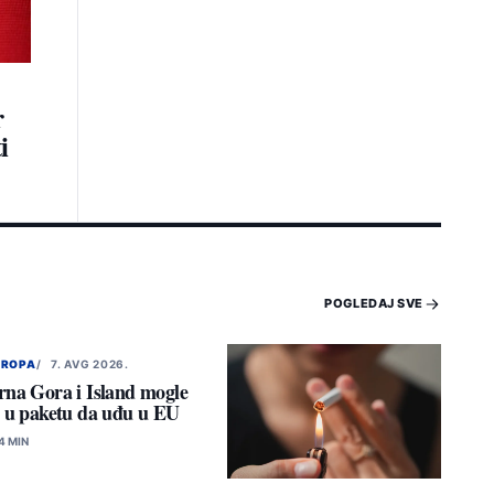
r
i
POGLEDAJ SVE
VROPA
7. AVG 2026.
rna Gora i Island mogle
i u paketu da uđu u EU
4 MIN