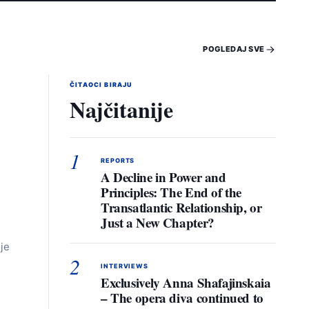
POGLEDAJ SVE
ČITAOCI BIRAJU
Najčitanije
1
REPORTS
A Decline in Power and
Principles: The End of the
Transatlantic Relationship, or
Just a New Chapter?
je
2
INTERVIEWS
Exclusively Anna Shafajinskaia
– The opera diva continued to