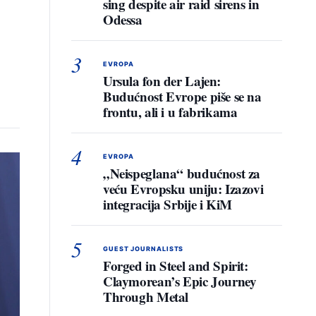
sing despite air raid sirens in
Odessa
3
EVROPA
Ursula fon der Lajen:
Budućnost Evrope piše se na
frontu, ali i u fabrikama
4
EVROPA
„Neispeglana“ budućnost za
veću Evropsku uniju: Izazovi
integracija Srbije i KiM
5
GUEST JOURNALISTS
Forged in Steel and Spirit:
Claymorean’s Epic Journey
Through Metal