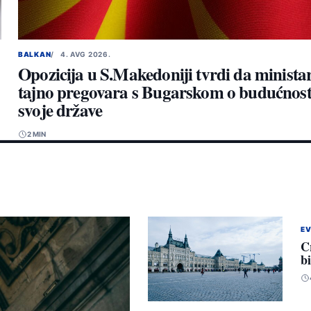
BALKAN
4. AVG 2026.
Opozicija u S.Makedoniji tvrdi da minista
tajno pregovara s Bugarskom o budućnost
svoje države
2 MIN
E
C
b