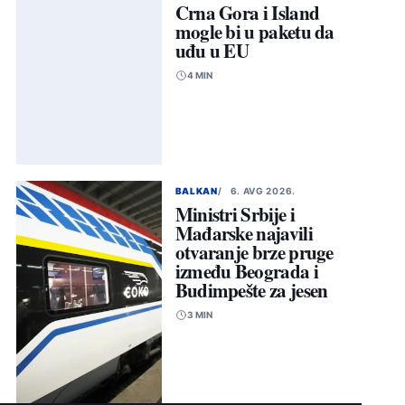
Crna Gora i Island
mogle bi u paketu da
uđu u EU
4 MIN
BALKAN
6. AVG 2026.
Ministri Srbije i
Mađarske najavili
otvaranje brze pruge
između Beograda i
Budimpešte za jesen
3 MIN